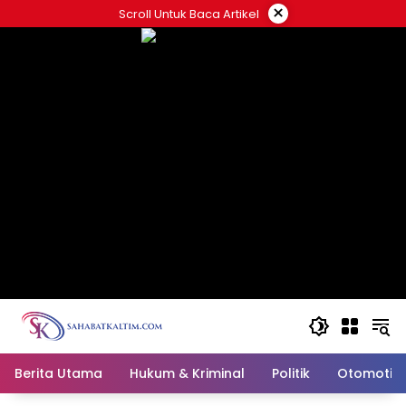
Skip
×
Scroll Untuk Baca Artikel
to
content
Berita Utama
Hukum & Kriminal
Politik
Otomotif