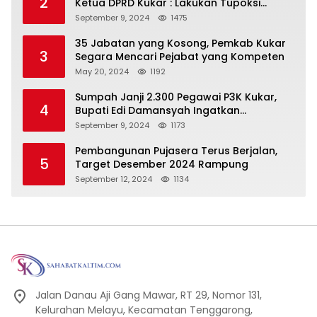
2
Ketua DPRD Kukar : Lakukan Tupoksi
Dengan Baik Untuk Wujudkan
September 9, 2024
1475
Pembangunan Secara Merata
35 Jabatan yang Kosong, Pemkab Kukar
3
Segara Mencari Pejabat yang Kompeten
May 20, 2024
1192
Sumpah Janji 2.300 Pegawai P3K Kukar,
4
Bupati Edi Damansyah Ingatkan
Tanggung Jawab Baru
September 9, 2024
1173
Pembangunan Pujasera Terus Berjalan,
5
Target Desember 2024 Rampung
September 12, 2024
1134
Jalan Danau Aji Gang Mawar, RT 29, Nomor 131,
Kelurahan Melayu, Kecamatan Tenggarong,