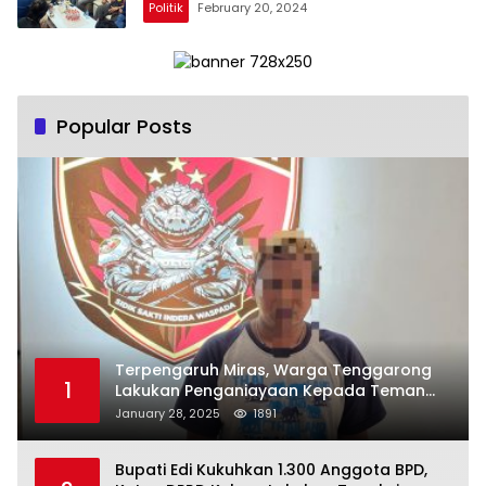
Politik
February 20, 2024
Popular Posts
Terpengaruh Miras, Warga Tenggarong
1
Lakukan Penganiayaan Kepada Teman
Sendiri
January 28, 2025
1891
Bupati Edi Kukuhkan 1.300 Anggota BPD,