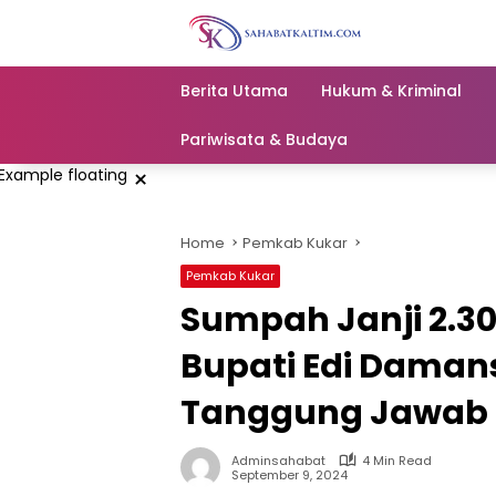
Skip
to
content
Berita Utama
Hukum & Kriminal
Pariwisata & Budaya
×
Home
Pemkab Kukar
Pemkab Kukar
Sumpah Janji 2.30
Bupati Edi Daman
Tanggung Jawab 
Adminsahabat
4 Min Read
September 9, 2024