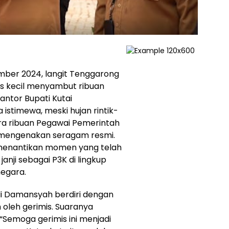
ber 2024, langit Tenggarong
is kecil menyambut ribuan
ntor Bupati Kutai
 istimewa, meski hujan rintik-
tara ribuan Pegawai Pemerintah
g mengenakan seragam resmi.
, menantikan momen yang telah
nji sebagai P3K di lingkup
egara.
di Damansyah berdiri dengan
 oleh gerimis. Suaranya
Semoga gerimis ini menjadi