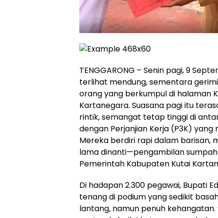
TENGGARONG – Senin pagi, 9 Septem
terlihat mendung, sementara gerim
orang yang berkumpul di halaman Ka
Kartanegara. Suasana pagi itu terasa
rintik, semangat tetap tinggi di an
dengan Perjanjian Kerja (P3K) yan
Mereka berdiri rapi dalam barisan
lama dinanti—pengambilan sumpah ja
Pemerintah Kabupaten Kutai Kartan
Di hadapan 2.300 pegawai, Bupati E
tenang di podium yang sedikit basah
lantang, namun penuh kehangatan. “