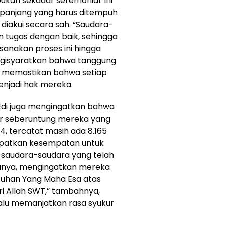
bukan sekadar seremonial. Ini
s panjang yang harus ditempuh
diakui secara sah. “Saudara-
 tugas dengan baik, sehingga
sanakan proses ini hingga
ngisyaratkan bahwa tanggung
 memastikan bahwa setiap
njadi hak mereka.
 Edi juga mengingatkan bahwa
ar seberuntung mereka yang
4, tercatat masih ada 8.165
patkan kesempatan untuk
h saudara-saudara yang telah
anya, mengingatkan mereka
Tuhan Yang Maha Esa atas
ari Allah SWT,” tambahnya,
alu memanjatkan rasa syukur