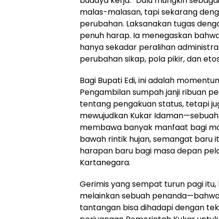
budaya kerja. “Dulu mungkin sebaga
malas-malasan, tapi sekarang denga
perubahan. Laksanakan tugas denga
penuh harap. Ia menegaskan bahwa 
hanya sekadar peralihan administrati
perubahan sikap, pola pikir, dan etos
Bagi Bupati Edi, ini adalah momentu
Pengambilan sumpah janji ribuan p
tentang pengakuan status, tetapi ju
mewujudkan Kukar Idaman—sebuah vi
membawa banyak manfaat bagi masya
bawah rintik hujan, semangat baru
harapan baru bagi masa depan pelay
Kartanegara.
Gerimis yang sempat turun pagi itu
melainkan sebuah penanda—bahwa 
tantangan bisa dihadapi dengan te