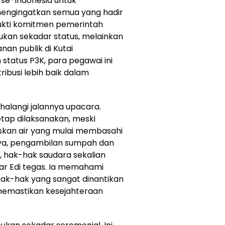
se-Indonesia untuk
, mengingatkan semua yang hadir
ukti komitmen pemerintah
bukan sekadar status, melainkan
an publik di Kutai
tatus P3K, para pegawai ini
ibusi lebih baik dalam
alangi jalannya upacara.
etap dilaksanakan, meski
skan air yang mulai membasahi
ya, pengambilan sumpah dan
ak, hak-hak saudara sekalian
ujar Edi tegas. Ia memahami
a hak-hak yang sangat dinantikan
memastikan kesejahteraan