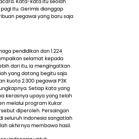
cara. Kata-kata itu seolah
agi itu. Gerimis dianggap
ribuan pegawai yang baru saja
naga pendidikan dan 1.224
yampaikan selamat kepada
ih dari itu, ia mengingatkan
ah yang datang begitu saja.
n kuota 2.300 pegawai P3K
 ungkapnya. Setiap kata yang
a kerasnya upaya yang telah
en melalui program Kukar
sebut diperoleh. Persaingan
 seluruh Indonesia sangatlah
elah akhirnya membawa hasil.