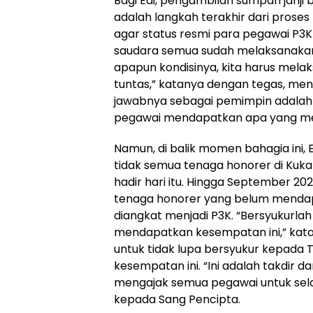
Bagi Edi, pengambilan sumpah janji 
adalah langkah terakhir dari prose
agar status resmi para pegawai P3K 
saudara semua sudah melaksanakan
apapun kondisinya, kita harus melak
tuntas,” katanya dengan tegas, me
jawabnya sebagai pemimpin adalah
pegawai mendapatkan apa yang me
Namun, di balik momen bahagia ini,
tidak semua tenaga honorer di Kuk
hadir hari itu. Hingga September 202
tenaga honorer yang belum menda
diangkat menjadi P3K. “Bersyukurla
mendapatkan kesempatan ini,” kat
untuk tidak lupa bersyukur kepada 
kesempatan ini. “Ini adalah takdir d
mengajak semua pegawai untuk sel
kepada Sang Pencipta.