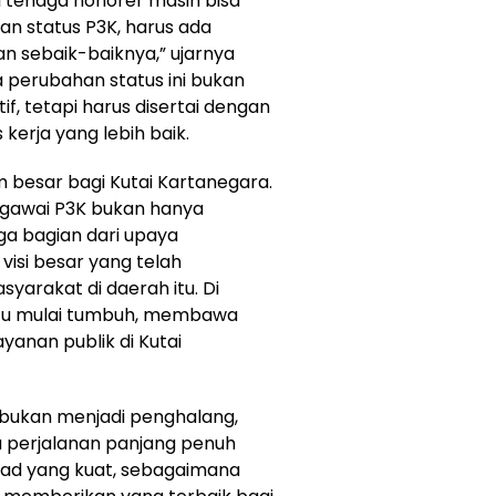
i tenaga honorer masih bisa
n status P3K, harus ada
n sebaik-baiknya,” ujarnya
perubahan status ini bukan
f, tetapi harus disertai dengan
 kerja yang lebih baik.
m besar bagi Kutai Kartanegara.
egawai P3K bukan hanya
ga bagian dari upaya
si besar yang telah
rakat di daerah itu. Di
 itu mulai tumbuh, membawa
anan publik di Kutai
, bukan menjadi penghalang,
perjalanan panjang penuh
kad yang kuat, sebagaimana