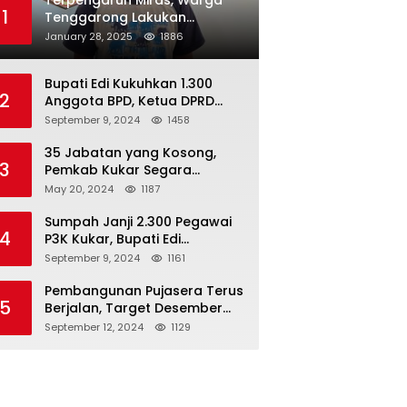
Terpengaruh Miras, Warga
1
Tenggarong Lakukan
Penganiayaan Kepada
January 28, 2025
1886
Teman Sendiri
Bupati Edi Kukuhkan 1.300
2
Anggota BPD, Ketua DPRD
Kukar : Lakukan Tupoksi
September 9, 2024
1458
Dengan Baik Untuk Wujudkan
Pembangunan Secara Merata
35 Jabatan yang Kosong,
3
Pemkab Kukar Segara
Mencari Pejabat yang
May 20, 2024
1187
Kompeten
Sumpah Janji 2.300 Pegawai
4
P3K Kukar, Bupati Edi
Damansyah Ingatkan
September 9, 2024
1161
Tanggung Jawab Baru
Pembangunan Pujasera Terus
5
Berjalan, Target Desember
2024 Rampung
September 12, 2024
1129