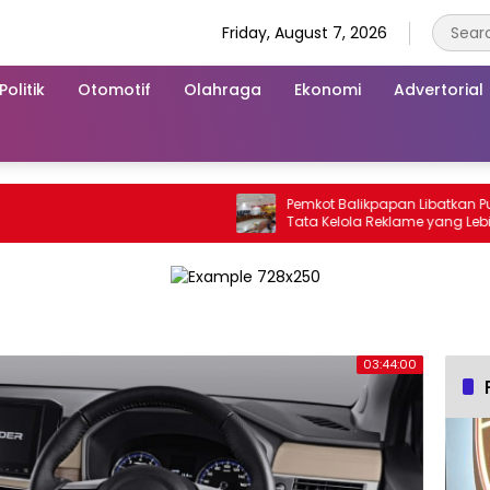
Friday, August 7, 2026
Politik
Otomotif
Olahraga
Ekonomi
Advertorial
Pemkot Balikpapan Libatkan Publik 
Tata Kelola Reklame yang Lebih Tert
dan Modern
03:44:00