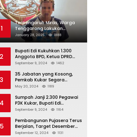
Terpengaruh Miras, Warga
1
Tenggarong Lakukan
Penganiayaan Kepada
January 28, 2025
1888
Teman Sendiri
Bupati Edi Kukuhkan 1.300
2
Anggota BPD, Ketua DPRD
Kukar : Lakukan Tupoksi
September 9, 2024
1462
Dengan Baik Untuk Wujudkan
Pembangunan Secara Merata
35 Jabatan yang Kosong,
3
Pemkab Kukar Segara
Mencari Pejabat yang
May 20, 2024
1189
Kompeten
Sumpah Janji 2.300 Pegawai
4
P3K Kukar, Bupati Edi
Damansyah Ingatkan
September 9, 2024
1164
Tanggung Jawab Baru
Pembangunan Pujasera Terus
5
Berjalan, Target Desember
2024 Rampung
September 12, 2024
1131