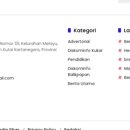
Kategori
La
Advertorial
Be
Nomor 131, Kelurahan Melayu,
utai Kartanegara, Provinsi
Diskominfo Kukar
He
Pendidikan
br
Diskominfo
Ma
Balikpapan
Be
ail.com
Berita Utama
dia Siber
Privacy Policy
Redaksi