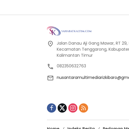
Jalan Danau Aji Gang Mawar, RT 29, 
Kecamatan Tenggarong, Kabupaten K
Kalimantan Timur
082350632763
nusantaramultimediarizkibaro@gm
Home
Indeks Berita
Pedoman Me