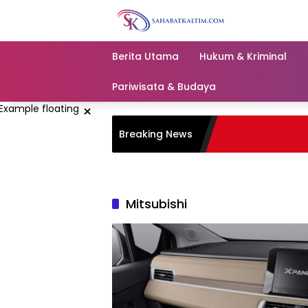
Skip
to
content
Berita Utama
Hukum & Kriminal
Pariwisata & Budaya
×
Breaking News
Mitsubishi