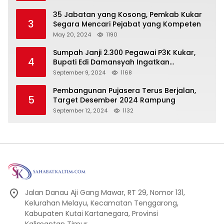
Pembangunan Secara Merata
35 Jabatan yang Kosong, Pemkab Kukar
3
Segara Mencari Pejabat yang Kompeten
May 20, 2024
1190
Sumpah Janji 2.300 Pegawai P3K Kukar,
4
Bupati Edi Damansyah Ingatkan
Tanggung Jawab Baru
September 9, 2024
1168
Pembangunan Pujasera Terus Berjalan,
5
Target Desember 2024 Rampung
September 12, 2024
1132
Jalan Danau Aji Gang Mawar, RT 29, Nomor 131,
Kelurahan Melayu, Kecamatan Tenggarong,
Kabupaten Kutai Kartanegara, Provinsi