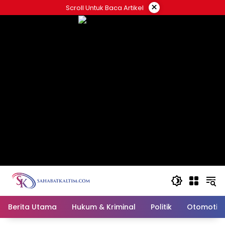
Skip
×
Scroll Untuk Baca Artikel
to
content
Berita Utama
Hukum & Kriminal
Politik
Otomotif