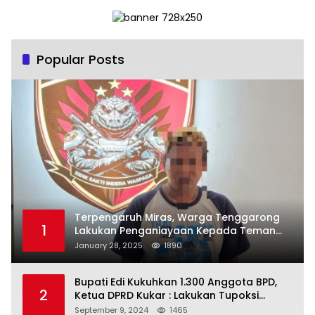
Popular Posts
Terpengaruh Miras, Warga Tenggarong
1
Lakukan Penganiayaan Kepada Teman
Sendiri
January 28, 2025
1890
Bupati Edi Kukuhkan 1.300 Anggota BPD,
2
Ketua DPRD Kukar : Lakukan Tupoksi
Dengan Baik Untuk Wujudkan
September 9, 2024
1465