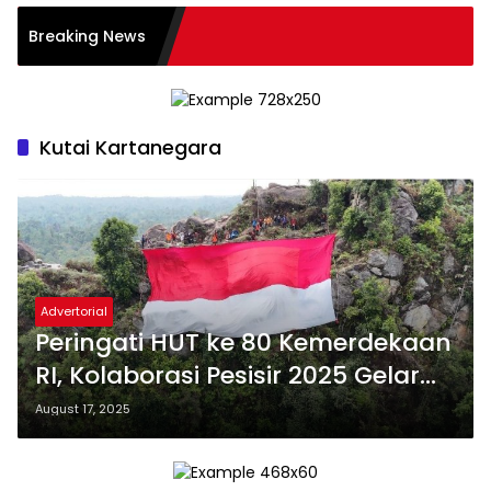
Pemkot
Breaking News
Tata K
dan M
Kutai Kartanegara
Advertorial
Peringati HUT ke 80 Kemerdekaan
RI, Kolaborasi Pesisir 2025 Gelar
Pengibaran Bendera 25 x 15 Meter
August 17, 2025
di Tebing Batu Dinding