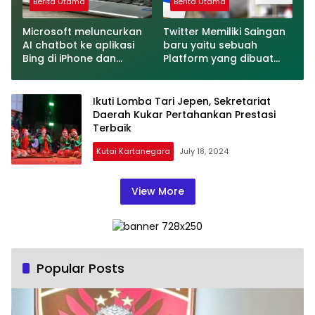
Berita Utama
Berita Utama
Microsoft meluncurkan
Twitter Memiliki Saingan
AI chatbot ke aplikasi
baru yaitu sebuah
Bing di iPhone dan
Platform yang dibuat
Android
oleh Meta
Ikuti Lomba Tari Jepen, Sekretariat
Daerah Kukar Pertahankan Prestasi
Terbaik
Kutai Kartanegara
July 18, 2024
View More
Popular Posts