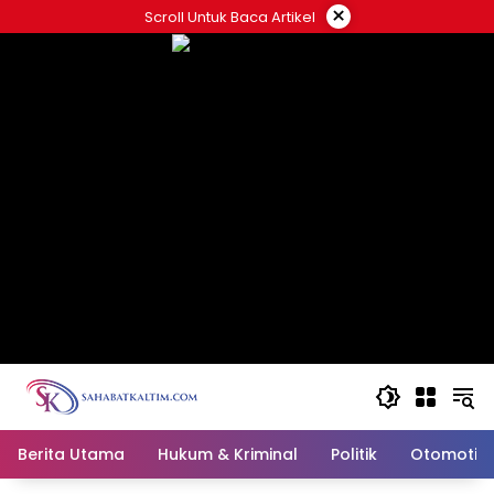
Skip
×
Scroll Untuk Baca Artikel
to
content
Berita Utama
Hukum & Kriminal
Politik
Otomotif