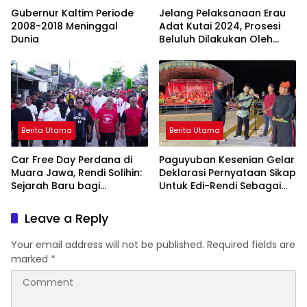
Gubernur Kaltim Periode
Jelang Pelaksanaan Erau
2008-2018 Meninggal
Adat Kutai 2024, Prosesi
Dunia
Beluluh Dilakukan Oleh
Sultan Kukar Ing
Martadipura
Berita Utama
Berita Utama
Car Free Day Perdana di
Paguyuban Kesenian Gelar
Muara Jawa, Rendi Solihin:
Deklarasi Pernyataan Sikap
Sejarah Baru bagi
Untuk Edi-Rendi Sebagai
Kawasan Pesisir Kukar
Bupati Kukar
Leave a Reply
Your email address will not be published.
Required fields are
marked
*