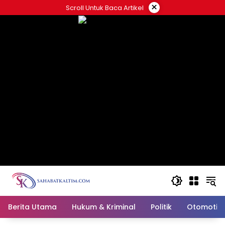
Skip
×
Scroll Untuk Baca Artikel
to
content
Berita Utama
Hukum & Kriminal
Politik
Otomotif