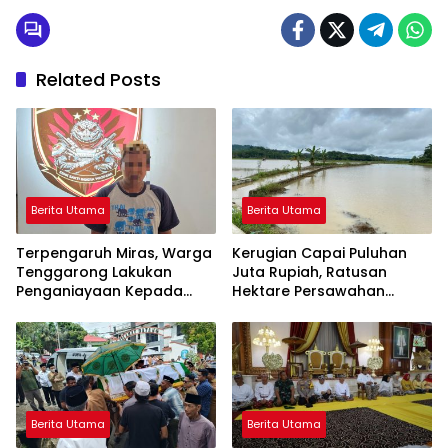
Related Posts
Berita Utama
Berita Utama
Terpengaruh Miras, Warga
Kerugian Capai Puluhan
Tenggarong Lakukan
Juta Rupiah, Ratusan
Penganiayaan Kepada
Hektare Persawahan
Teman Sendiri
Terendam Banjir di
Kelurahan Bukit Biru
Berita Utama
Berita Utama