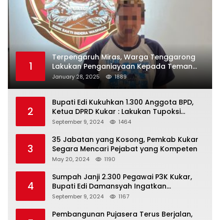
Terpengaruh Miras, Warga Tenggarong
1
Lakukan Penganiayaan Kepada Teman
Sendiri
January 28, 2025
1889
Bupati Edi Kukuhkan 1.300 Anggota BPD,
2
Ketua DPRD Kukar : Lakukan Tupoksi
Dengan Baik Untuk Wujudkan
September 9, 2024
1464
Pembangunan Secara Merata
35 Jabatan yang Kosong, Pemkab Kukar
3
Segara Mencari Pejabat yang Kompeten
May 20, 2024
1190
Sumpah Janji 2.300 Pegawai P3K Kukar,
4
Bupati Edi Damansyah Ingatkan
Tanggung Jawab Baru
September 9, 2024
1167
Pembangunan Pujasera Terus Berjalan,