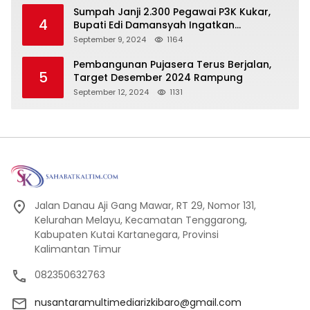
Sumpah Janji 2.300 Pegawai P3K Kukar,
4
Bupati Edi Damansyah Ingatkan
Tanggung Jawab Baru
September 9, 2024
1164
Pembangunan Pujasera Terus Berjalan,
5
Target Desember 2024 Rampung
September 12, 2024
1131
Jalan Danau Aji Gang Mawar, RT 29, Nomor 131,
Kelurahan Melayu, Kecamatan Tenggarong,
Kabupaten Kutai Kartanegara, Provinsi
Kalimantan Timur
082350632763
nusantaramultimediarizkibaro@gmail.com