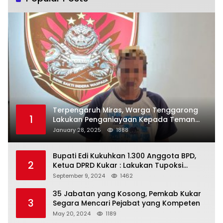
Terpengaruh Miras, Warga Tenggarong
1
Lakukan Penganiayaan Kepada Teman
Sendiri
January 28, 2025
1888
Bupati Edi Kukuhkan 1.300 Anggota BPD,
2
Ketua DPRD Kukar : Lakukan Tupoksi
Dengan Baik Untuk Wujudkan
September 9, 2024
1462
Pembangunan Secara Merata
35 Jabatan yang Kosong, Pemkab Kukar
3
Segara Mencari Pejabat yang Kompeten
May 20, 2024
1189