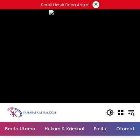
Skip
×
Scroll Untuk Baca Artikel
to
content
Berita Utama
Hukum & Kriminal
Politik
Otomotif