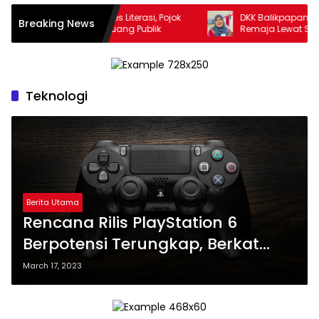
ikpapan Perluas Akses Literasi, Pojok
DKK Balikpapan Perkua
Breaking News
a Digital Hadir di Ruang Publik
Remaja Lewat Sekolah 
Teknologi
Berita Utama
Rencana Rilis PlayStation 6
Berpotensi Terungkap, Berkat
Microsoft
March 17, 2023