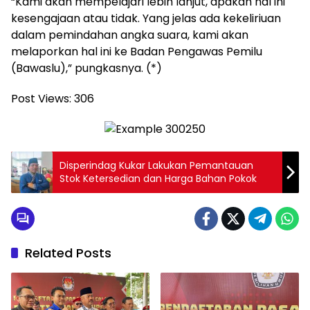
“Kami akan mempelajari lebih lanjut, apakah hal ini
kesengajaan atau tidak. Yang jelas ada kekeliriuan
dalam pemindahan angka suara, kami akan
melaporkan hal ini ke Badan Pengawas Pemilu
(Bawaslu),” pungkasnya. (*)
Post Views:
306
Disperindag Kukar Lakukan Pemantauan
Stok Ketersedian dan Harga Bahan Pokok
Related Posts