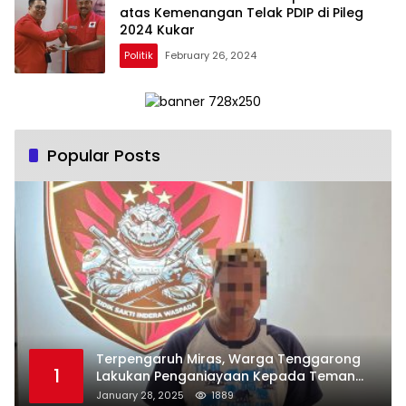
atas Kemenangan Telak PDIP di Pileg
2024 Kukar
Politik
February 26, 2024
Popular Posts
Terpengaruh Miras, Warga Tenggarong
1
Lakukan Penganiayaan Kepada Teman
Sendiri
January 28, 2025
1889