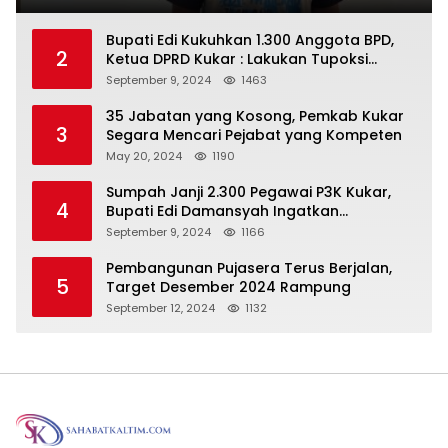
Bupati Edi Kukuhkan 1.300 Anggota BPD,
2
Ketua DPRD Kukar : Lakukan Tupoksi
Dengan Baik Untuk Wujudkan
September 9, 2024
1463
Pembangunan Secara Merata
35 Jabatan yang Kosong, Pemkab Kukar
3
Segara Mencari Pejabat yang Kompeten
May 20, 2024
1190
Sumpah Janji 2.300 Pegawai P3K Kukar,
4
Bupati Edi Damansyah Ingatkan
Tanggung Jawab Baru
September 9, 2024
1166
Pembangunan Pujasera Terus Berjalan,
5
Target Desember 2024 Rampung
September 12, 2024
1132