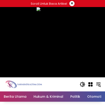
Skip
×
Scroll Untuk Baca Artikel
to
content
Berita Utama
Hukum & Kriminal
Politik
Otomotif