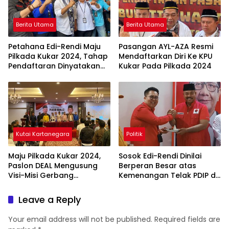
Berita Utama
Berita Utama
Petahana Edi-Rendi Maju
Pasangan AYL-AZA Resmi
Pilkada Kukar 2024, Tahap
Mendaftarkan Diri Ke KPU
Pendaftaran Dinyatakan
Kukar Pada Pilkada 2024
Lengkap Lanjut
Pemeriksaan Kesehatan
Kutai Kartanegara
Politik
Maju Pilkada Kukar 2024,
Sosok Edi-Rendi Dinilai
Paslon DEAL Mengusung
Berperan Besar atas
Visi-Misi Gerbang
Kemenangan Telak PDIP di
Nusantara
Pileg 2024 Kukar
Leave a Reply
Your email address will not be published.
Required fields are