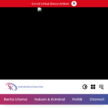
Skip
×
Scroll Untuk Baca Artikel
to
content
Berita Utama
Hukum & Kriminal
Politik
Otomotif