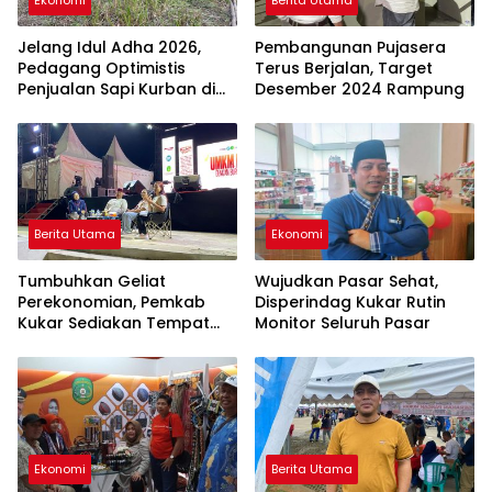
Jelang Idul Adha 2026,
Pembangunan Pujasera
Pedagang Optimistis
Terus Berjalan, Target
Penjualan Sapi Kurban di
Desember 2024 Rampung
Tenggarong Meningkat
Berita Utama
Ekonomi
Tumbuhkan Geliat
Wujudkan Pasar Sehat,
Perekonomian, Pemkab
Disperindag Kukar Rutin
Kukar Sediakan Tempat
Monitor Seluruh Pasar
Bagi Pelaku UMKM
Ekonomi
Berita Utama