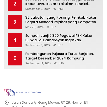
2
Ketua DPRD Kukar : Lakukan Tupoksi
Dengan Baik Untuk Wujudkan
September 9, 2024
1458
Pembangunan Secara Merata
35 Jabatan yang Kosong, Pemkab Kukar
3
Segara Mencari Pejabat yang Kompeten
May 20, 2024
1187
Sumpah Janji 2.300 Pegawai P3K Kukar,
4
Bupati Edi Damansyah Ingatkan
Tanggung Jawab Baru
September 9, 2024
1160
Pembangunan Pujasera Terus Berjalan,
5
Target Desember 2024 Rampung
September 12, 2024
1129
Jalan Danau Aji Gang Mawar, RT 29, Nomor 131,