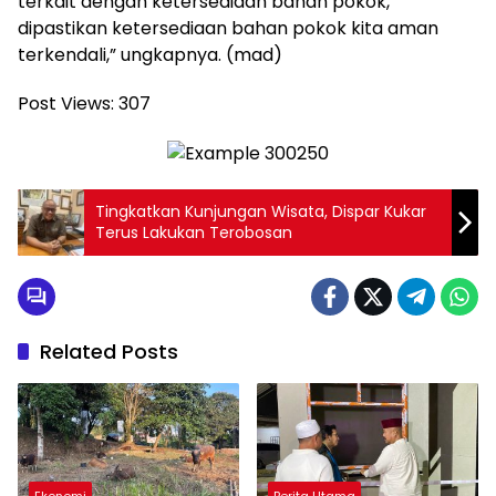
terkait dengan ketersediaan bahan pokok,
dipastikan ketersediaan bahan pokok kita aman
terkendali,” ungkapnya. (mad)
Post Views:
307
Tingkatkan Kunjungan Wisata, Dispar Kukar
Terus Lakukan Terobosan
Related Posts
Ekonomi
Berita Utama