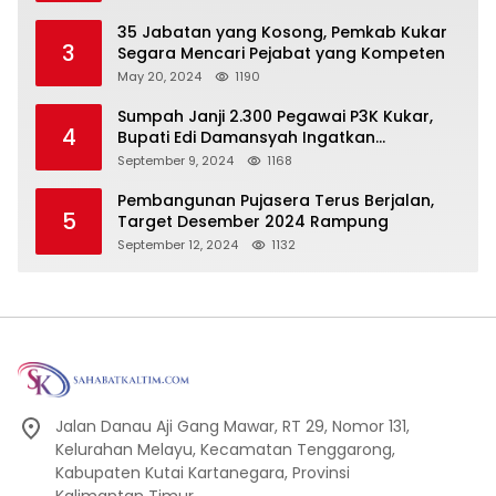
Pembangunan Secara Merata
35 Jabatan yang Kosong, Pemkab Kukar
3
Segara Mencari Pejabat yang Kompeten
May 20, 2024
1190
Sumpah Janji 2.300 Pegawai P3K Kukar,
4
Bupati Edi Damansyah Ingatkan
Tanggung Jawab Baru
September 9, 2024
1168
Pembangunan Pujasera Terus Berjalan,
5
Target Desember 2024 Rampung
September 12, 2024
1132
Jalan Danau Aji Gang Mawar, RT 29, Nomor 131,
Kelurahan Melayu, Kecamatan Tenggarong,
Kabupaten Kutai Kartanegara, Provinsi