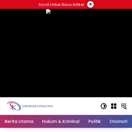
Skip
×
Scroll Untuk Baca Artikel
to
content
Berita Utama
Hukum & Kriminal
Politik
Otomotif