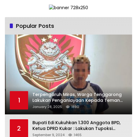
Popular Posts
Terpengaruh Miras, Warga Tenggarong
1
Lakukan Penganiayaan Kepada Teman
Sendiri
January 28, 2025
1890
Bupati Edi Kukuhkan 1.300 Anggota BPD,
2
Ketua DPRD Kukar : Lakukan Tupoksi
Dengan Baik Untuk Wujudkan
September 9, 2024
1465