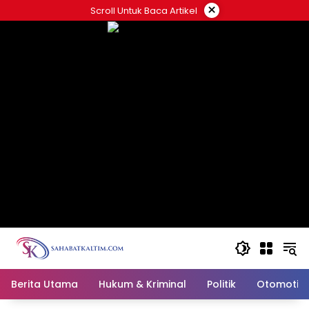
Skip
×
Scroll Untuk Baca Artikel
to
content
Berita Utama
Hukum & Kriminal
Politik
Otomotif