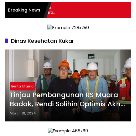
nteng Era Digital, Wali
Breaking News
Minta PKK Perkuat Literasi
nerasi Muda
Dinas Kesehatan Kukar
Berita Utama
Tinjau Pembangunan RS Muara
Badak, Rendi Solihin Optimis Akhir
2024 Bisa Dioperasikan
March 16, 2024