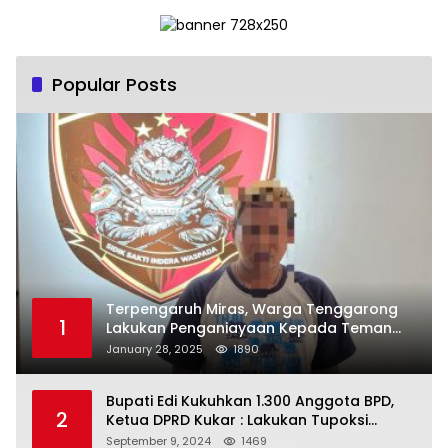
Popular Posts
Terpengaruh Miras, Warga Tenggarong
1
Lakukan Penganiayaan Kepada Teman
Sendiri
January 28, 2025
1890
Bupati Edi Kukuhkan 1.300 Anggota BPD,
2
Ketua DPRD Kukar : Lakukan Tupoksi
Dengan Baik Untuk Wujudkan
September 9, 2024
1469