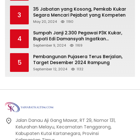
Pembangunan Secara Merata
35 Jabatan yang Kosong, Pemkab Kukar
3
Segara Mencari Pejabat yang Kompeten
May 20, 2024
1190
Sumpah Janji 2.300 Pegawai P3K Kukar,
4
Bupati Edi Damansyah Ingatkan
Tanggung Jawab Baru
September 9, 2024
1169
Pembangunan Pujasera Terus Berjalan,
5
Target Desember 2024 Rampung
September 12, 2024
1132
Jalan Danau Aji Gang Mawar, RT 29, Nomor 131,
Kelurahan Melayu, Kecamatan Tenggarong,
Kabupaten Kutai Kartanegara, Provinsi