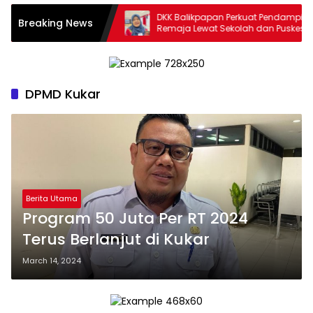
es Literasi, Pojok
DKK Balikpapan Perkuat Pendampingan
Breaking News
 Ruang Publik
Remaja Lewat Sekolah dan Puskesmas
DPMD Kukar
Berita Utama
Program 50 Juta Per RT 2024
Terus Berlanjut di Kukar
March 14, 2024