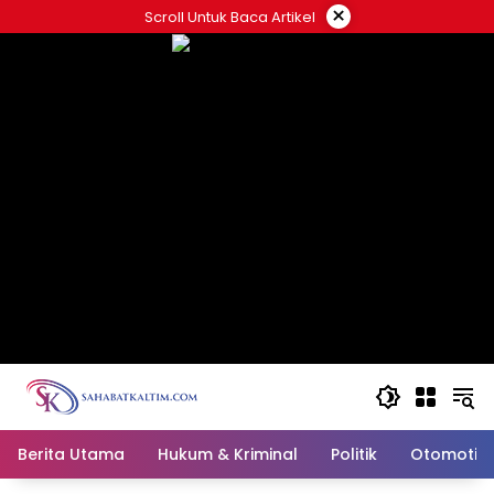
Skip
×
Scroll Untuk Baca Artikel
to
content
Berita Utama
Hukum & Kriminal
Politik
Otomotif