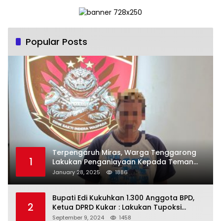
Popular Posts
Terpengaruh Miras, Warga Tenggarong
1
Lakukan Penganiayaan Kepada Teman
Sendiri
January 28, 2025
1886
Bupati Edi Kukuhkan 1.300 Anggota BPD,
2
Ketua DPRD Kukar : Lakukan Tupoksi
Dengan Baik Untuk Wujudkan
September 9, 2024
1458