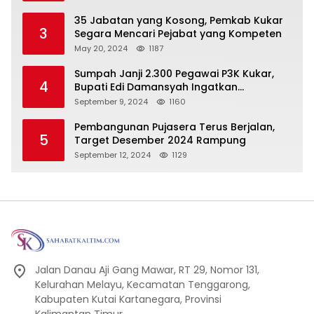
Pembangunan Secara Merata
35 Jabatan yang Kosong, Pemkab Kukar
3
Segara Mencari Pejabat yang Kompeten
May 20, 2024
1187
Sumpah Janji 2.300 Pegawai P3K Kukar,
4
Bupati Edi Damansyah Ingatkan
Tanggung Jawab Baru
September 9, 2024
1160
Pembangunan Pujasera Terus Berjalan,
5
Target Desember 2024 Rampung
September 12, 2024
1129
Jalan Danau Aji Gang Mawar, RT 29, Nomor 131,
Kelurahan Melayu, Kecamatan Tenggarong,
Kabupaten Kutai Kartanegara, Provinsi