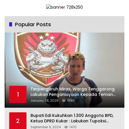
Popular Posts
Terpengaruh Miras, Warga Tenggarong
1
Lakukan Penganiayaan Kepada Teman
Sendiri
January 28, 2025
1890
Bupati Edi Kukuhkan 1.300 Anggota BPD,
2
Ketua DPRD Kukar : Lakukan Tupoksi
Dengan Baik Untuk Wujudkan
September 9, 2024
1470