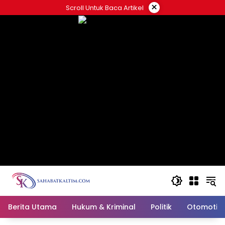
Skip
×
Scroll Untuk Baca Artikel
to
content
Berita Utama
Hukum & Kriminal
Politik
Otomotif