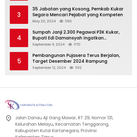
Pembangunan Secara Merata
35 Jabatan yang Kosong, Pemkab Kukar
3
Segara Mencari Pejabat yang Kompeten
May 20, 2024
1190
Sumpah Janji 2.300 Pegawai P3K Kukar,
4
Bupati Edi Damansyah Ingatkan
Tanggung Jawab Baru
September 9, 2024
1170
Pembangunan Pujasera Terus Berjalan,
5
Target Desember 2024 Rampung
September 12, 2024
1132
Jalan Danau Aji Gang Mawar, RT 29, Nomor 131,
Kelurahan Melayu, Kecamatan Tenggarong,
Kabupaten Kutai Kartanegara, Provinsi