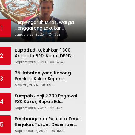
Terpengaruh Miras, Warga
1
Tenggarong Lakukan
Penganiayaan Kepada
January 28, 2025
1889
Teman Sendiri
Bupati Edi Kukuhkan 1.300
2
Anggota BPD, Ketua DPRD
Kukar : Lakukan Tupoksi
September 9, 2024
1464
Dengan Baik Untuk Wujudkan
Pembangunan Secara Merata
35 Jabatan yang Kosong,
3
Pemkab Kukar Segara
Mencari Pejabat yang
May 20, 2024
1190
Kompeten
Sumpah Janji 2.300 Pegawai
4
P3K Kukar, Bupati Edi
Damansyah Ingatkan
September 9, 2024
1167
Tanggung Jawab Baru
Pembangunan Pujasera Terus
5
Berjalan, Target Desember
2024 Rampung
September 12, 2024
1132