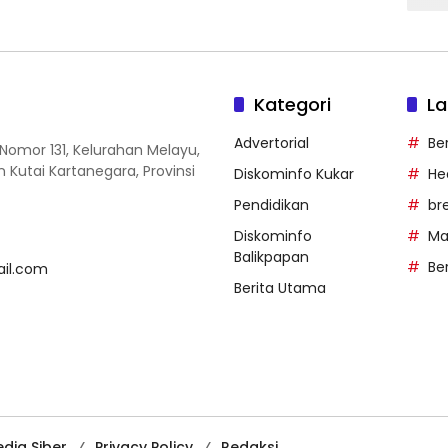
Kategori
La
Advertorial
Be
Nomor 131, Kelurahan Melayu,
utai Kartanegara, Provinsi
Diskominfo Kukar
He
Pendidikan
br
Diskominfo
Ma
Balikpapan
Be
ail.com
Berita Utama
dia Siber
Privacy Policy
Redaksi