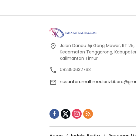
Jalan Danau Aji Gang Mawar, RT 29, 
Kecamatan Tenggarong, Kabupaten K
Kalimantan Timur
082350632763
nusantaramultimediarizkibaro@gm
Home
Indeks Berita
Pedoman Me