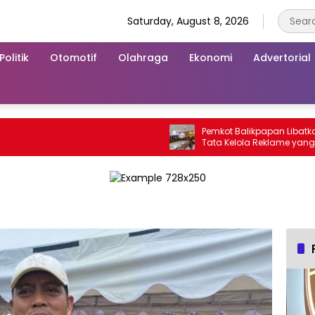
Saturday, August 8, 2026
Politik
Otomotif
Olahraga
Ekonomi
Advertorial
Pemkot Balikpapan Libatkan Publ
Tata Kelola Reklame yang Lebih T
dan Modern