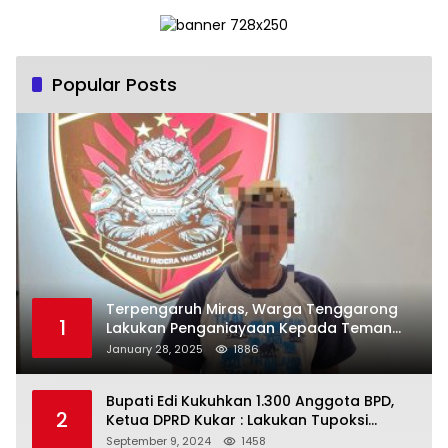
Popular Posts
Terpengaruh Miras, Warga Tenggarong
1
Lakukan Penganiayaan Kepada Teman
Sendiri
January 28, 2025
1886
Bupati Edi Kukuhkan 1.300 Anggota BPD,
2
Ketua DPRD Kukar : Lakukan Tupoksi
Dengan Baik Untuk Wujudkan
September 9, 2024
1458