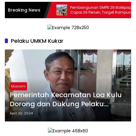
rkuat Pendampingan
Pembangunan SMPN 29 Balikpapan
Breaking News
lah dan Puskesmas
Capai 39 Persen, Target Rampung
November 2026
Pelaku UMKM Kukar
Ekonomi
Pemerintah Kecamatan Loa Kulu
Dorong dan Dukung Pelaku
UMKM Agar Tetap Eksis
April 30, 2024