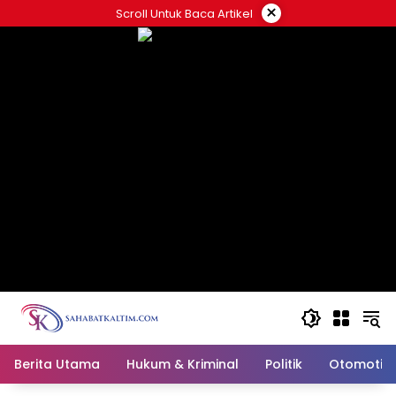
Skip
×
Scroll Untuk Baca Artikel
to
content
Berita Utama
Hukum & Kriminal
Politik
Otomotif