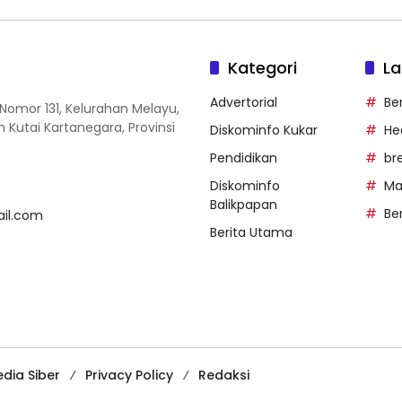
Kategori
La
Advertorial
Be
Nomor 131, Kelurahan Melayu,
utai Kartanegara, Provinsi
Diskominfo Kukar
He
Pendidikan
br
Diskominfo
Ma
Balikpapan
Be
ail.com
Berita Utama
dia Siber
Privacy Policy
Redaksi