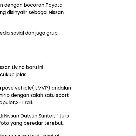
an dengan bocoran Toyota
g disinyalir sebagai Nissan
dia sosial dan juga grup
san Livina baru ini
ukup jelas.
urpose vehicle( LMVP) andalan
mirip dengan salah satu sport
puler,X-Trail.
 Nissan Datsun Sunter, ” tulis
foto yang beredar terebut.