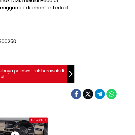
ak NMI, melalui Head of
enggan berkomentar terkait
tuhnya pesawat tak berawak di
al
03:44:00