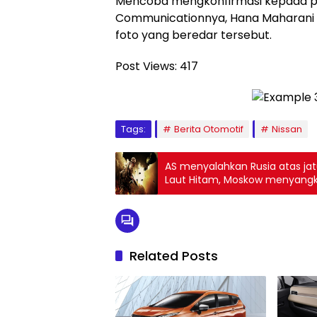
Mencoba mengkonfirmasi kepada pih
Communicationnya, Hana Maharani 
foto yang beredar tersebut.
Post Views:
417
Tags:
Berita Otomotif
Nissan
AS menyalahkan Rusia atas ja
Laut Hitam, Moskow menyangk
Related Posts