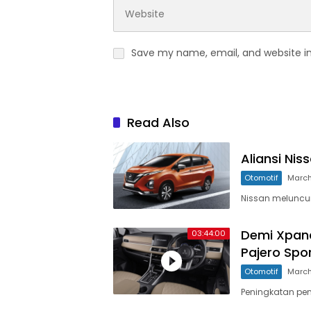
Save my name, email, and website in
Read Also
Aliansi Nis
Otomotif
March
Nissan meluncur
Demi Xpand
03:44:00
Pajero Spo
Otomotif
March
Peningkatan pen