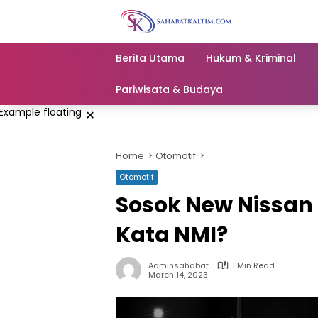
Skip
to
content
Berita Utama
Hukum & Kriminal
Pariwisata & Budaya
×
Home
Otomotif
Otomotif
Sosok New Nissan 
Kata NMI?
Adminsahabat
1 Min Read
March 14, 2023