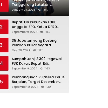
Terpengaruh Miras, Warga
1
Tenggarong Lakukan
Penganiayaan Kepada
January 28, 2025
1887
Teman Sendiri
Bupati Edi Kukuhkan 1.300
2
Anggota BPD, Ketua DPRD
Kukar : Lakukan Tupoksi
September 9, 2024
1459
Dengan Baik Untuk Wujudkan
Pembangunan Secara Merata
35 Jabatan yang Kosong,
3
Pemkab Kukar Segara
Mencari Pejabat yang
May 20, 2024
1187
Kompeten
Sumpah Janji 2.300 Pegawai
4
P3K Kukar, Bupati Edi
Damansyah Ingatkan
September 9, 2024
1163
Tanggung Jawab Baru
Pembangunan Pujasera Terus
5
Berjalan, Target Desember
2024 Rampung
September 12, 2024
1130