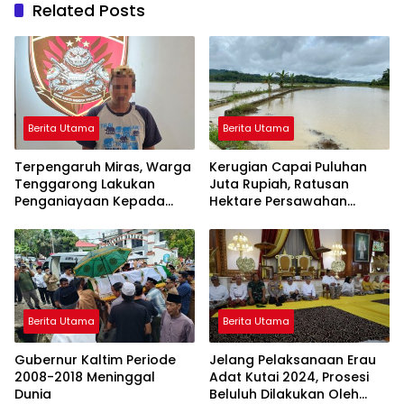
Related Posts
Berita Utama
Berita Utama
Terpengaruh Miras, Warga
Kerugian Capai Puluhan
Tenggarong Lakukan
Juta Rupiah, Ratusan
Penganiayaan Kepada
Hektare Persawahan
Teman Sendiri
Terendam Banjir di
Kelurahan Bukit Biru
Berita Utama
Berita Utama
Gubernur Kaltim Periode
Jelang Pelaksanaan Erau
2008-2018 Meninggal
Adat Kutai 2024, Prosesi
Dunia
Beluluh Dilakukan Oleh