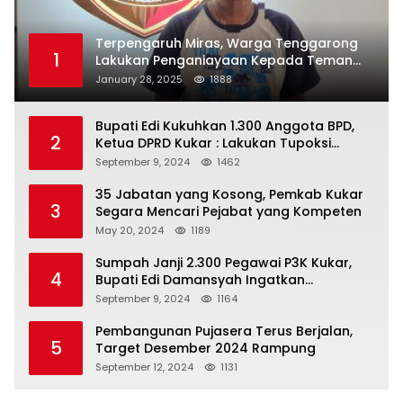
Terpengaruh Miras, Warga Tenggarong
1
Lakukan Penganiayaan Kepada Teman
Sendiri
January 28, 2025
1888
Bupati Edi Kukuhkan 1.300 Anggota BPD,
2
Ketua DPRD Kukar : Lakukan Tupoksi
Dengan Baik Untuk Wujudkan
September 9, 2024
1462
Pembangunan Secara Merata
35 Jabatan yang Kosong, Pemkab Kukar
3
Segara Mencari Pejabat yang Kompeten
May 20, 2024
1189
Sumpah Janji 2.300 Pegawai P3K Kukar,
4
Bupati Edi Damansyah Ingatkan
Tanggung Jawab Baru
September 9, 2024
1164
Pembangunan Pujasera Terus Berjalan,
5
Target Desember 2024 Rampung
September 12, 2024
1131