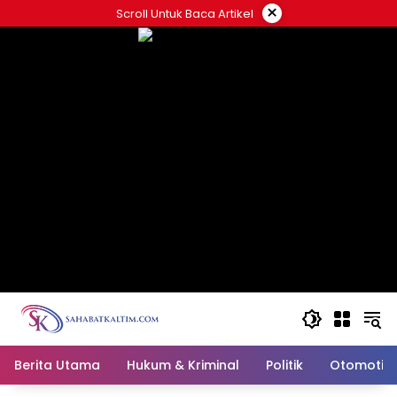
Skip
×
Scroll Untuk Baca Artikel
to
content
Berita Utama
Hukum & Kriminal
Politik
Otomotif