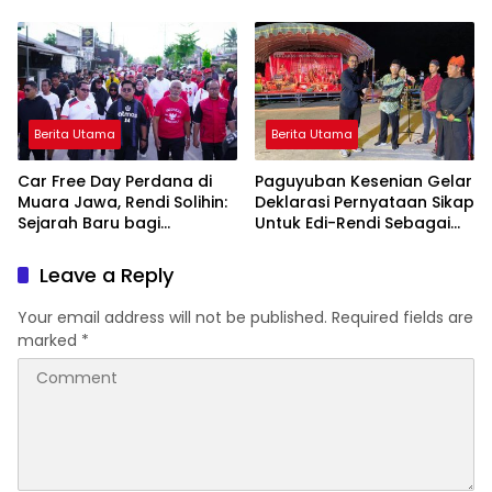
Sultan Kukar Ing
Martadipura
Berita Utama
Berita Utama
Car Free Day Perdana di
Paguyuban Kesenian Gelar
Muara Jawa, Rendi Solihin:
Deklarasi Pernyataan Sikap
Sejarah Baru bagi
Untuk Edi-Rendi Sebagai
Kawasan Pesisir Kukar
Bupati Kukar
Leave a Reply
Your email address will not be published.
Required fields are
marked
*