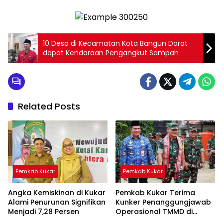
10 Desa di Kecamatan Kota Bangun Darat
dapat Kendaraan Pengangkut Sampah
Related Posts
Pemkab Kukar
Pemkab Kukar
Angka Kemiskinan di Kukar
Pemkab Kukar Terima
Alami Penurunan Signifikan
Kunker Penanggungjawab
Menjadi 7,28 Persen
Operasional TMMD di
Kertabuana Tenggarong