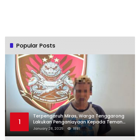
Popular Posts
Terpengaruh Miras, Warga Tenggarong
1
Lakukan Penganiayaan Kepada Teman
Sendiri
January 28, 2025
1891