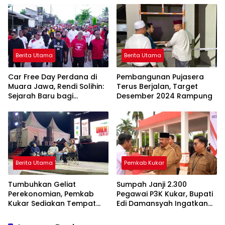
Seberang
Berita Utama
Berita Utama
Car Free Day Perdana di
Pembangunan Pujasera
Muara Jawa, Rendi Solihin:
Terus Berjalan, Target
Sejarah Baru bagi
Desember 2024 Rampung
Kawasan Pesisir Kukar
Berita Utama
Pemkab Kukar
Tumbuhkan Geliat
Sumpah Janji 2.300
Perekonomian, Pemkab
Pegawai P3K Kukar, Bupati
Kukar Sediakan Tempat
Edi Damansyah Ingatkan
Bagi Pelaku UMKM
Tanggung Jawab Baru