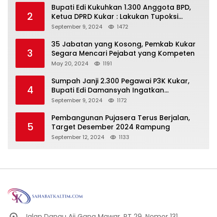
Bupati Edi Kukuhkan 1.300 Anggota BPD,
2
Ketua DPRD Kukar : Lakukan Tupoksi
Dengan Baik Untuk Wujudkan
September 9, 2024
1472
Pembangunan Secara Merata
35 Jabatan yang Kosong, Pemkab Kukar
3
Segara Mencari Pejabat yang Kompeten
May 20, 2024
1191
Sumpah Janji 2.300 Pegawai P3K Kukar,
4
Bupati Edi Damansyah Ingatkan
Tanggung Jawab Baru
September 9, 2024
1172
Pembangunan Pujasera Terus Berjalan,
5
Target Desember 2024 Rampung
September 12, 2024
1133
Jalan Danau Aji Gang Mawar, RT 29, Nomor 131,