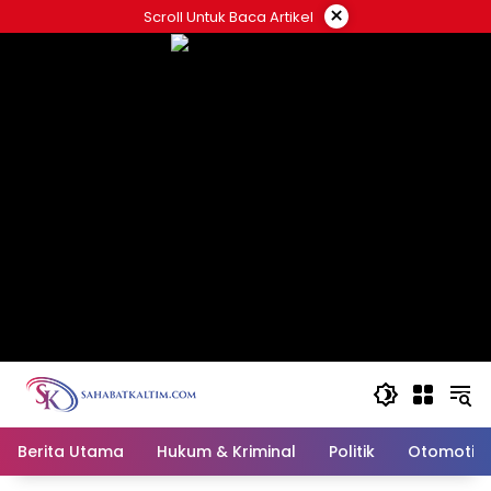
Skip
×
Scroll Untuk Baca Artikel
to
content
Berita Utama
Hukum & Kriminal
Politik
Otomotif