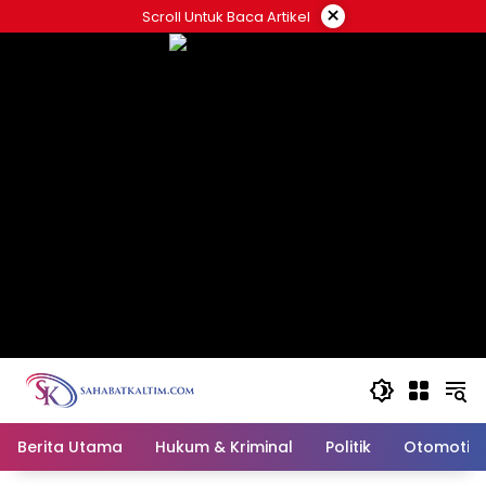
Skip
×
Scroll Untuk Baca Artikel
to
content
Berita Utama
Hukum & Kriminal
Politik
Otomotif