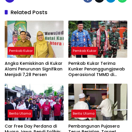
Related Posts
Pemkab Kukar
Pemkab Kukar
Angka Kemiskinan di Kukar
Pemkab Kukar Terima
Alami Penurunan Signifikan
Kunker Penanggungjawab
Menjadi 7,28 Persen
Operasional TMMD di
Kertabuana Tenggarong
Seberang
Berita Utama
Berita Utama
Car Free Day Perdana di
Pembangunan Pujasera
Muara Jawa, Rendi Solihin:
Terus Berjalan, Target