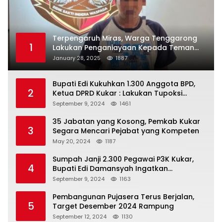
Terpengaruh Miras, Warga Tenggarong
1
Lakukan Penganiayaan Kepada Teman
Sendiri
January 28, 2025
1887
Bupati Edi Kukuhkan 1.300 Anggota BPD,
2
Ketua DPRD Kukar : Lakukan Tupoksi
Dengan Baik Untuk Wujudkan
September 9, 2024
1461
Pembangunan Secara Merata
35 Jabatan yang Kosong, Pemkab Kukar
3
Segara Mencari Pejabat yang Kompeten
May 20, 2024
1187
Sumpah Janji 2.300 Pegawai P3K Kukar,
4
Bupati Edi Damansyah Ingatkan
Tanggung Jawab Baru
September 9, 2024
1163
Pembangunan Pujasera Terus Berjalan,
5
Target Desember 2024 Rampung
September 12, 2024
1130