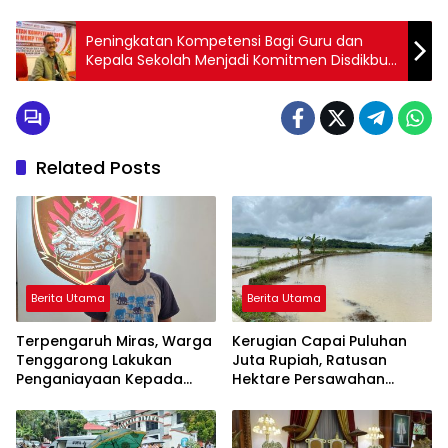
Peningkatan Kompetensi Bagi Guru dan
Kepala Sekolah Menjadi Komitmen Disdikbud
Kukar
Related Posts
Berita Utama
Berita Utama
Terpengaruh Miras, Warga
Kerugian Capai Puluhan
Tenggarong Lakukan
Juta Rupiah, Ratusan
Penganiayaan Kepada
Hektare Persawahan
Teman Sendiri
Terendam Banjir di
Kelurahan Bukit Biru