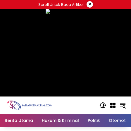
Skip
×
Scroll Untuk Baca Artikel
to
content
Berita Utama
Hukum & Kriminal
Politik
Otomotif