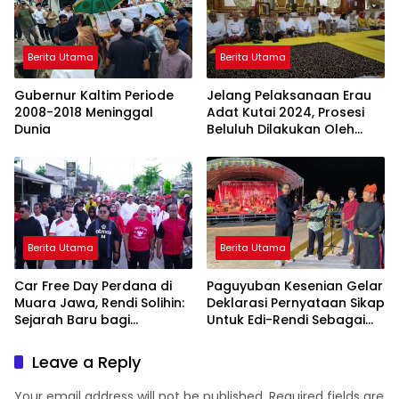
Berita Utama
Berita Utama
Gubernur Kaltim Periode
Jelang Pelaksanaan Erau
2008-2018 Meninggal
Adat Kutai 2024, Prosesi
Dunia
Beluluh Dilakukan Oleh
Sultan Kukar Ing
Martadipura
Berita Utama
Berita Utama
Car Free Day Perdana di
Paguyuban Kesenian Gelar
Muara Jawa, Rendi Solihin:
Deklarasi Pernyataan Sikap
Sejarah Baru bagi
Untuk Edi-Rendi Sebagai
Kawasan Pesisir Kukar
Bupati Kukar
Leave a Reply
Your email address will not be published.
Required fields are