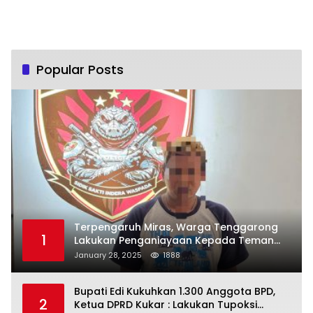
Popular Posts
Terpengaruh Miras, Warga Tenggarong
1
Lakukan Penganiayaan Kepada Teman
Sendiri
January 28, 2025
1888
Bupati Edi Kukuhkan 1.300 Anggota BPD,
2
Ketua DPRD Kukar : Lakukan Tupoksi