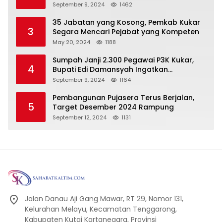
Dengan Baik Untuk Wujudkan
September 9, 2024
1462
Pembangunan Secara Merata
35 Jabatan yang Kosong, Pemkab Kukar
3
Segara Mencari Pejabat yang Kompeten
May 20, 2024
1188
Sumpah Janji 2.300 Pegawai P3K Kukar,
4
Bupati Edi Damansyah Ingatkan
Tanggung Jawab Baru
September 9, 2024
1164
Pembangunan Pujasera Terus Berjalan,
5
Target Desember 2024 Rampung
September 12, 2024
1131
Jalan Danau Aji Gang Mawar, RT 29, Nomor 131,
Kelurahan Melayu, Kecamatan Tenggarong,
Kabupaten Kutai Kartanegara, Provinsi