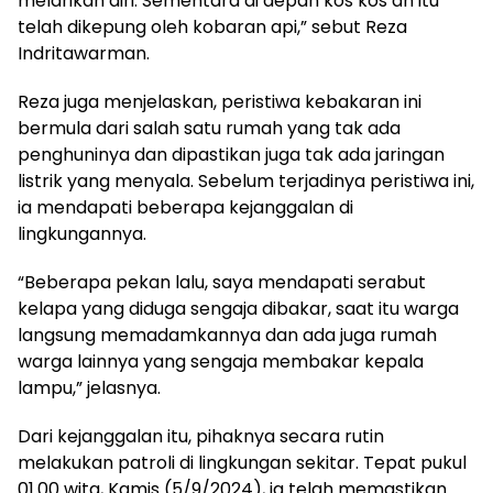
melarikan diri. Sementara di depan kos kos an itu
telah dikepung oleh kobaran api,” sebut Reza
Indritawarman.
Reza juga menjelaskan, peristiwa kebakaran ini
bermula dari salah satu rumah yang tak ada
penghuninya dan dipastikan juga tak ada jaringan
listrik yang menyala. Sebelum terjadinya peristiwa ini,
ia mendapati beberapa kejanggalan di
lingkungannya.
“Beberapa pekan lalu, saya mendapati serabut
kelapa yang diduga sengaja dibakar, saat itu warga
langsung memadamkannya dan ada juga rumah
warga lainnya yang sengaja membakar kepala
lampu,” jelasnya.
Dari kejanggalan itu, pihaknya secara rutin
melakukan patroli di lingkungan sekitar. Tepat pukul
01.00 wita, Kamis (5/9/2024), ia telah memastikan