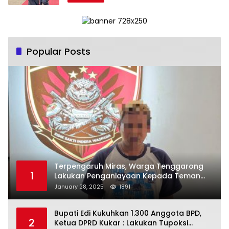
Popular Posts
Terpengaruh Miras, Warga Tenggarong
1
Lakukan Penganiayaan Kepada Teman
Sendiri
January 28, 2025
1891
Bupati Edi Kukuhkan 1.300 Anggota BPD,
2
Ketua DPRD Kukar : Lakukan Tupoksi