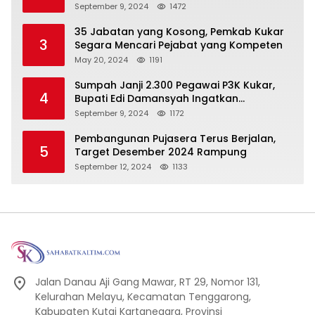
Dengan Baik Untuk Wujudkan
September 9, 2024
1472
Pembangunan Secara Merata
35 Jabatan yang Kosong, Pemkab Kukar
3
Segara Mencari Pejabat yang Kompeten
May 20, 2024
1191
Sumpah Janji 2.300 Pegawai P3K Kukar,
4
Bupati Edi Damansyah Ingatkan
Tanggung Jawab Baru
September 9, 2024
1172
Pembangunan Pujasera Terus Berjalan,
5
Target Desember 2024 Rampung
September 12, 2024
1133
Jalan Danau Aji Gang Mawar, RT 29, Nomor 131,
Kelurahan Melayu, Kecamatan Tenggarong,
Kabupaten Kutai Kartanegara, Provinsi