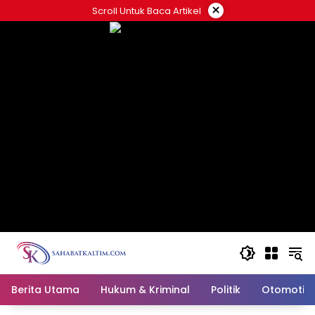
Skip
×
Scroll Untuk Baca Artikel
to
content
Berita Utama
Hukum & Kriminal
Politik
Otomotif