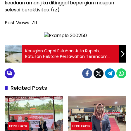
keadaan aman jika ditinggal bepergian maupun
selesai beraktivitas. (rz)
Post Views:
711
Kerugian Capai Puluhan Juta Rupiah,
Ratusan Hektare Persawahan Terendam
Banjir di Kelurahan Bukit Biru
Related Posts
DPRD Kukar
DPRD Kukar