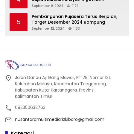
Tanggung Jawab Baru
September 9, 2024
1172
Pembangunan Pujasera Terus Berjalan,
5
Target Desember 2024 Rampung
September 12, 2024
1133
Jalan Danau Aji Gang Mawar, RT 29, Nomor 131,
Kelurahan Melayu, Kecamatan Tenggarong,
Kabupaten Kutai Kartanegara, Provinsi
Kalimantan Timur
082350632763
nusantaramultimediarizkibaro@gmail.com
Kategori