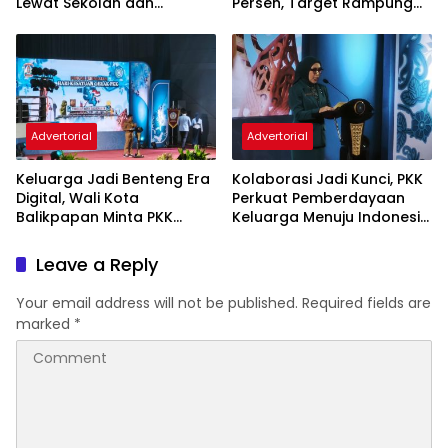
Lewat Sekolah dan
Persen, Target Rampung
Puskesmas
November 2026
Advertorial
Advertorial
Keluarga Jadi Benteng Era
Kolaborasi Jadi Kunci, PKK
Digital, Wali Kota
Perkuat Pemberdayaan
Balikpapan Minta PKK
Keluarga Menuju Indonesia
Perkuat Literasi dan
Emas 2045
Karakter Generasi Muda
Leave a Reply
Your email address will not be published.
Required fields are
marked
*