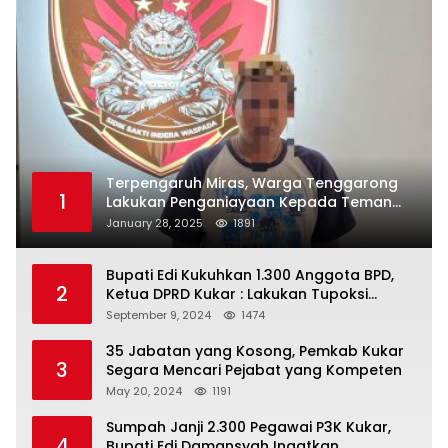
Terpengaruh Miras, Warga Tenggarong
1
Lakukan Penganiayaan Kepada Teman
Sendiri
January 28, 2025
1891
Bupati Edi Kukuhkan 1.300 Anggota BPD,
2
Ketua DPRD Kukar : Lakukan Tupoksi
Dengan Baik Untuk Wujudkan
September 9, 2024
1474
Pembangunan Secara Merata
35 Jabatan yang Kosong, Pemkab Kukar
3
Segara Mencari Pejabat yang Kompeten
May 20, 2024
1191
Sumpah Janji 2.300 Pegawai P3K Kukar,
4
Bupati Edi Damansyah Ingatkan