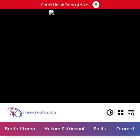
Skip
×
Scroll Untuk Baca Artikel
to
content
Berita Utama
Hukum & Kriminal
Politik
Otomotif