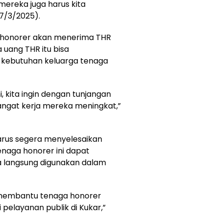
 mereka juga harus kita
17/3/2025).
 honorer akan menerima THR
a uang THR itu bisa
 kebutuhan keluarga tenaga
 kita ingin dengan tunjangan
angat kerja mereka meningkat,”
arus segera menyelesaikan
enaga honorer ini dapat
a langsung digunakan dalam
 membantu tenaga honorer
 pelayanan publik di Kukar,”