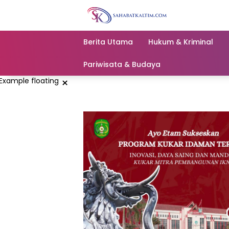
Skip
to
content
Berita Utama
Hukum & Kriminal
Pariwisata & Budaya
×