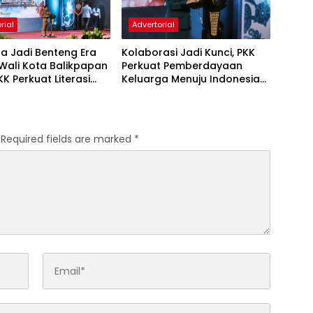
rial
Advertorial
a Jadi Benteng Era
Kolaborasi Jadi Kunci, PKK
, Wali Kota Balikpapan
Perkuat Pemberdayaan
KK Perkuat Literasi
Keluarga Menuju Indonesia
rakter Generasi Muda
Emas 2045
Required fields are marked
*