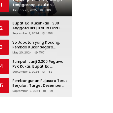
Terpengaruh Miras, Warga
1
Tenggarong Lakukan
Penganiayaan Kepada
January 28, 2025
1886
Teman Sendiri
Bupati Edi Kukuhkan 1.300
2
Anggota BPD, Ketua DPRD
Kukar : Lakukan Tupoksi
September 9, 2024
1458
Dengan Baik Untuk Wujudkan
Pembangunan Secara Merata
35 Jabatan yang Kosong,
3
Pemkab Kukar Segara
Mencari Pejabat yang
May 20, 2024
1187
Kompeten
Sumpah Janji 2.300 Pegawai
4
P3K Kukar, Bupati Edi
Damansyah Ingatkan
September 9, 2024
1162
Tanggung Jawab Baru
Pembangunan Pujasera Terus
5
Berjalan, Target Desember
2024 Rampung
September 12, 2024
1129