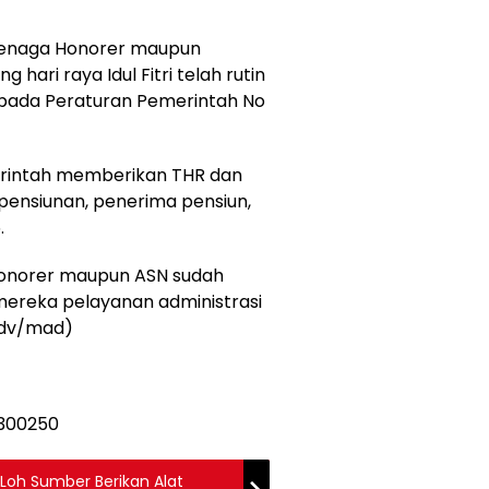
Tenaga Honorer maupun
 hari raya Idul Fitri telah rutin
g pada Peraturan Pemerintah No
erintah memberikan THR dan
 pensiunan, penerima pensiun,
.
onorer maupun ASN sudah
mereka pelayanan administrasi
(adv/mad)
oh Sumber Berikan Alat