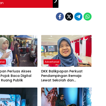
an
rial
Advertorial
pan Perluas Akses
DKK Balikpapan Perkuat
, Pojok Baca Digital
Pendampingan Remaja
i Ruang Publik
Lewat Sekolah dan
Puskesmas