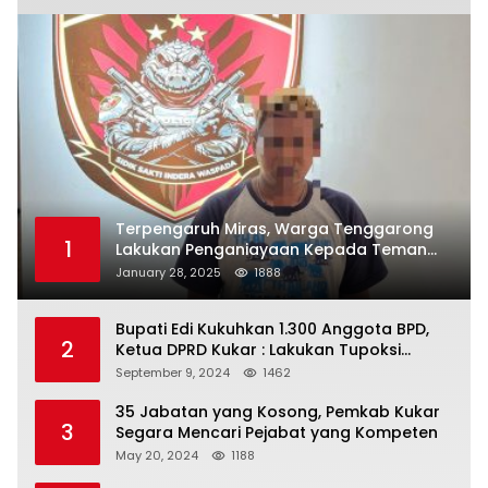
Terpengaruh Miras, Warga Tenggarong
1
Lakukan Penganiayaan Kepada Teman
Sendiri
January 28, 2025
1888
Bupati Edi Kukuhkan 1.300 Anggota BPD,
2
Ketua DPRD Kukar : Lakukan Tupoksi
Dengan Baik Untuk Wujudkan
September 9, 2024
1462
Pembangunan Secara Merata
35 Jabatan yang Kosong, Pemkab Kukar
3
Segara Mencari Pejabat yang Kompeten
May 20, 2024
1188