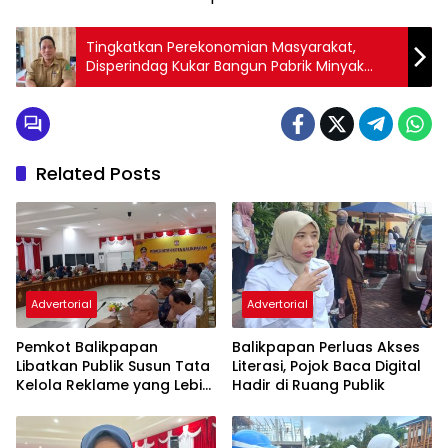
Tingkatkan Perekonomian Masyarakat,
Disperindag Kukar Bangun Pabrik Minyak
Makan Merah
Related Posts
Advertorial
Advertorial
Pemkot Balikpapan
Balikpapan Perluas Akses
Libatkan Publik Susun Tata
Literasi, Pojok Baca Digital
Kelola Reklame yang Lebih
Hadir di Ruang Publik
Tertib dan Modern