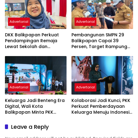
Advertorial
Advertorial
DKK Balikpapan Perkuat
Pembangunan SMPN 29
Pendampingan Remaja
Balikpapan Capai 39
Lewat Sekolah dan
Persen, Target Rampung
Puskesmas
November 2026
Advertorial
Advertorial
Keluarga Jadi Benteng Era
Kolaborasi Jadi Kunci, PKK
Digital, Wali Kota
Perkuat Pemberdayaan
Balikpapan Minta PKK
Keluarga Menuju Indonesia
Perkuat Literasi dan
Emas 2045
Karakter Generasi Muda
Leave a Reply