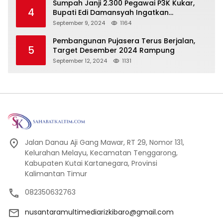
Sumpah Janji 2.300 Pegawai P3K Kukar,
4
Bupati Edi Damansyah Ingatkan
Tanggung Jawab Baru
September 9, 2024
1164
Pembangunan Pujasera Terus Berjalan,
5
Target Desember 2024 Rampung
September 12, 2024
1131
Jalan Danau Aji Gang Mawar, RT 29, Nomor 131,
Kelurahan Melayu, Kecamatan Tenggarong,
Kabupaten Kutai Kartanegara, Provinsi
Kalimantan Timur
082350632763
nusantaramultimediarizkibaro@gmail.com