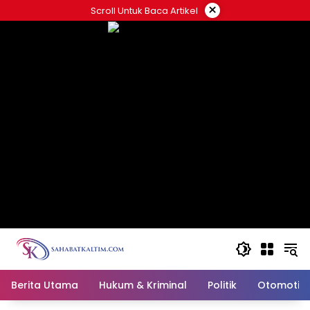
Skip
×
Scroll Untuk Baca Artikel
to
content
Berita Utama
Hukum & Kriminal
Politik
Otomotif