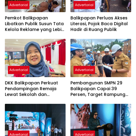
Advertorial
Advertorial
Pemkot Balikpapan
Balikpapan Perluas Akses
Libatkan Publik Susun Tata
Literasi, Pojok Baca Digital
Kelola Reklame yang Lebih
Hadir di Ruang Publik
Tertib dan Modern
Advertorial
Advertorial
DKK Balikpapan Perkuat
Pembangunan SMPN 29
Pendampingan Remaja
Balikpapan Capai 39
Lewat Sekolah dan
Persen, Target Rampung
Puskesmas
November 2026
Advertorial
Advertorial