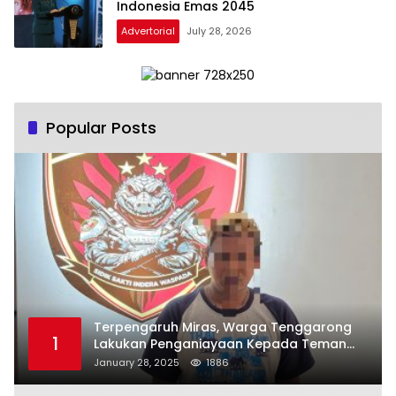
Indonesia Emas 2045
Advertorial
July 28, 2026
Popular Posts
Terpengaruh Miras, Warga Tenggarong
1
Lakukan Penganiayaan Kepada Teman
Sendiri
January 28, 2025
1886