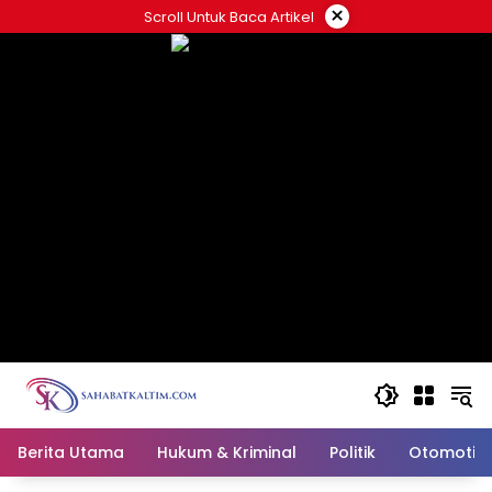
Skip
×
Scroll Untuk Baca Artikel
to
content
Berita Utama
Hukum & Kriminal
Politik
Otomotif