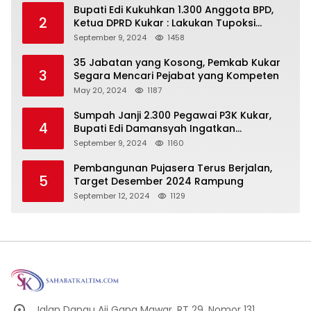
Bupati Edi Kukuhkan 1.300 Anggota BPD,
2
Ketua DPRD Kukar : Lakukan Tupoksi
Dengan Baik Untuk Wujudkan
September 9, 2024
1458
Pembangunan Secara Merata
35 Jabatan yang Kosong, Pemkab Kukar
3
Segara Mencari Pejabat yang Kompeten
May 20, 2024
1187
Sumpah Janji 2.300 Pegawai P3K Kukar,
4
Bupati Edi Damansyah Ingatkan
Tanggung Jawab Baru
September 9, 2024
1160
Pembangunan Pujasera Terus Berjalan,
5
Target Desember 2024 Rampung
September 12, 2024
1129
Jalan Danau Aji Gang Mawar, RT 29, Nomor 131,