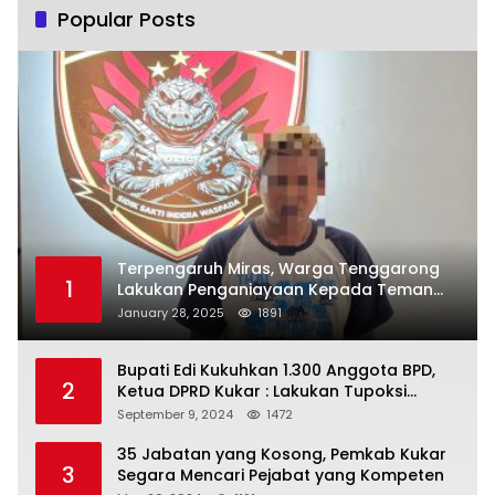
Popular Posts
Terpengaruh Miras, Warga Tenggarong
1
Lakukan Penganiayaan Kepada Teman
Sendiri
January 28, 2025
1891
Bupati Edi Kukuhkan 1.300 Anggota BPD,
2
Ketua DPRD Kukar : Lakukan Tupoksi
Dengan Baik Untuk Wujudkan
September 9, 2024
1472
Pembangunan Secara Merata
35 Jabatan yang Kosong, Pemkab Kukar
3
Segara Mencari Pejabat yang Kompeten