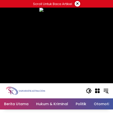
Skip
×
Scroll Untuk Baca Artikel
to
content
Berita Utama
Hukum & Kriminal
Politik
Otomotif