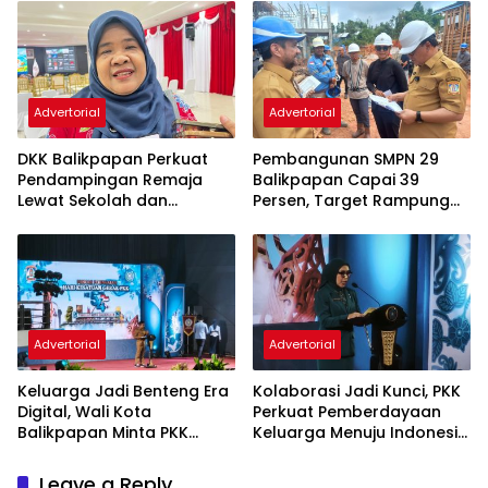
Advertorial
Advertorial
DKK Balikpapan Perkuat
Pembangunan SMPN 29
Pendampingan Remaja
Balikpapan Capai 39
Lewat Sekolah dan
Persen, Target Rampung
Puskesmas
November 2026
Advertorial
Advertorial
Keluarga Jadi Benteng Era
Kolaborasi Jadi Kunci, PKK
Digital, Wali Kota
Perkuat Pemberdayaan
Balikpapan Minta PKK
Keluarga Menuju Indonesia
Perkuat Literasi dan
Emas 2045
Karakter Generasi Muda
Leave a Reply