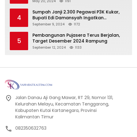
May 20, 2024
1191
Sumpah Janji 2.300 Pegawai P3K Kukar,
4
Bupati Edi Damansyah Ingatkan
Tanggung Jawab Baru
September 9, 2024
1172
Pembangunan Pujasera Terus Berjalan,
5
Target Desember 2024 Rampung
September 12, 2024
1133
Jalan Danau Aji Gang Mawar, RT 29, Nomor 131,
Kelurahan Melayu, Kecamatan Tenggarong,
Kabupaten Kutai Kartanegara, Provinsi
Kalimantan Timur
082350632763