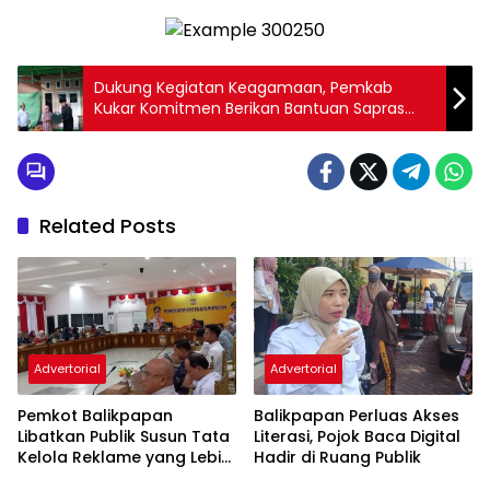
Dukung Kegiatan Keagamaan, Pemkab
Kukar Komitmen Berikan Bantuan Sapras
Kepada Majelis Ta’lim
Related Posts
Advertorial
Advertorial
Pemkot Balikpapan
Balikpapan Perluas Akses
Libatkan Publik Susun Tata
Literasi, Pojok Baca Digital
Kelola Reklame yang Lebih
Hadir di Ruang Publik
Tertib dan Modern