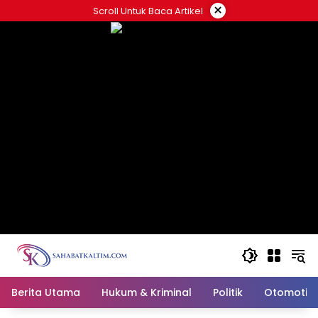
Skip
×
Scroll Untuk Baca Artikel
to
content
Berita Utama
Hukum & Kriminal
Politik
Otomotif