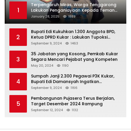
Terpengaruh Miras, Warga Tenggarong
1
Lakukan Penganiayaan Kepada Teman
Sendiri
January 28, 2025
1889
Bupati Edi Kukuhkan 1.300 Anggota BPD,
2
Ketua DPRD Kukar : Lakukan Tupoksi
Dengan Baik Untuk Wujudkan
September 9, 2024
1463
Pembangunan Secara Merata
35 Jabatan yang Kosong, Pemkab Kukar
3
Segara Mencari Pejabat yang Kompeten
May 20, 2024
1190
Sumpah Janji 2.300 Pegawai P3K Kukar,
4
Bupati Edi Damansyah Ingatkan
Tanggung Jawab Baru
September 9, 2024
1166
Pembangunan Pujasera Terus Berjalan,
5
Target Desember 2024 Rampung
September 12, 2024
1132