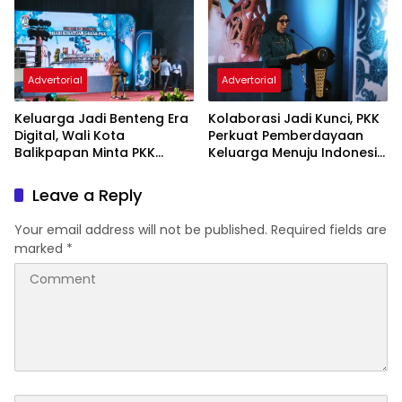
Advertorial
Advertorial
Keluarga Jadi Benteng Era
Kolaborasi Jadi Kunci, PKK
Digital, Wali Kota
Perkuat Pemberdayaan
Balikpapan Minta PKK
Keluarga Menuju Indonesia
Perkuat Literasi dan
Emas 2045
Karakter Generasi Muda
Leave a Reply
Your email address will not be published.
Required fields are
marked
*