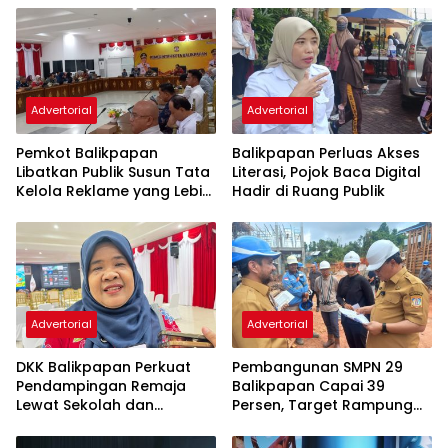
Advertorial
Advertorial
Pemkot Balikpapan
Balikpapan Perluas Akses
Libatkan Publik Susun Tata
Literasi, Pojok Baca Digital
Kelola Reklame yang Lebih
Hadir di Ruang Publik
Tertib dan Modern
Advertorial
Advertorial
DKK Balikpapan Perkuat
Pembangunan SMPN 29
Pendampingan Remaja
Balikpapan Capai 39
Lewat Sekolah dan
Persen, Target Rampung
Puskesmas
November 2026