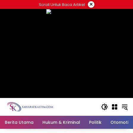
Skip
×
Scroll Untuk Baca Artikel
to
content
Berita Utama
Hukum & Kriminal
Politik
Otomotif