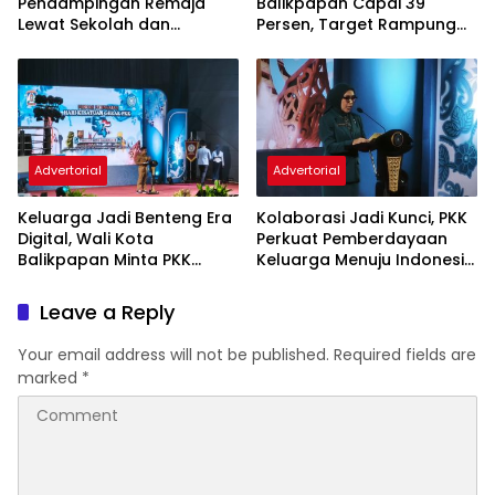
Pendampingan Remaja
Balikpapan Capai 39
Lewat Sekolah dan
Persen, Target Rampung
Puskesmas
November 2026
Advertorial
Advertorial
Keluarga Jadi Benteng Era
Kolaborasi Jadi Kunci, PKK
Digital, Wali Kota
Perkuat Pemberdayaan
Balikpapan Minta PKK
Keluarga Menuju Indonesia
Perkuat Literasi dan
Emas 2045
Karakter Generasi Muda
Leave a Reply
Your email address will not be published.
Required fields are
marked
*