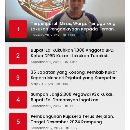
Terpengaruh Miras, Warga Tenggarong
1
Lakukan Penganiayaan Kepada Teman
Sendiri
January 28, 2025
1889
Bupati Edi Kukuhkan 1.300 Anggota BPD,
2
Ketua DPRD Kukar : Lakukan Tupoksi
Dengan Baik Untuk Wujudkan
September 9, 2024
1463
Pembangunan Secara Merata
35 Jabatan yang Kosong, Pemkab Kukar
3
Segara Mencari Pejabat yang Kompeten
May 20, 2024
1190
Sumpah Janji 2.300 Pegawai P3K Kukar,
4
Bupati Edi Damansyah Ingatkan
Tanggung Jawab Baru
September 9, 2024
1165
Pembangunan Pujasera Terus Berjalan,
5
Target Desember 2024 Rampung
September 12, 2024
1132