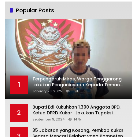
Popular Posts
Terpengaruh Miras, Warga Tenggarong
1
Lakukan Penganiayaan Kepada Teman
Sendiri
January 28, 2025
1891
Bupati Edi Kukuhkan 1.300 Anggota BPD,
2
Ketua DPRD Kukar : Lakukan Tupoksi
Dengan Baik Untuk Wujudkan
September 9, 2024
1475
Pembangunan Secara Merata
35 Jabatan yang Kosong, Pemkab Kukar
3
Segara Mencari Pejabat yang Kompeten