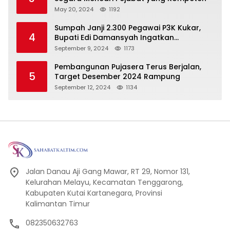
May 20, 2024
1192
Sumpah Janji 2.300 Pegawai P3K Kukar,
4
Bupati Edi Damansyah Ingatkan
Tanggung Jawab Baru
September 9, 2024
1173
Pembangunan Pujasera Terus Berjalan,
5
Target Desember 2024 Rampung
September 12, 2024
1134
Jalan Danau Aji Gang Mawar, RT 29, Nomor 131,
Kelurahan Melayu, Kecamatan Tenggarong,
Kabupaten Kutai Kartanegara, Provinsi
Kalimantan Timur
082350632763