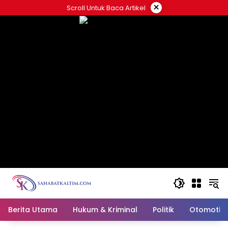
Skip
×
Scroll Untuk Baca Artikel
to
content
Berita Utama
Hukum & Kriminal
Politik
Otomotif