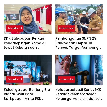
Tertib dan Modern
Advertorial
Advertorial
DKK Balikpapan Perkuat
Pembangunan SMPN 29
Pendampingan Remaja
Balikpapan Capai 39
Lewat Sekolah dan
Persen, Target Rampung
Puskesmas
November 2026
Advertorial
Advertorial
Keluarga Jadi Benteng Era
Kolaborasi Jadi Kunci, PKK
Digital, Wali Kota
Perkuat Pemberdayaan
Balikpapan Minta PKK
Keluarga Menuju Indonesia
Perkuat Literasi dan
Emas 2045