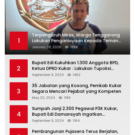
Terpengaruh Miras, Warga Tenggarong
1
Lakukan Penganiayaan Kepada Teman
Sendiri
January 28, 2025
1888
Bupati Edi Kukuhkan 1.300 Anggota BPD,
2
Ketua DPRD Kukar : Lakukan Tupoksi
Dengan Baik Untuk Wujudkan
September 9, 2024
1462
Pembangunan Secara Merata
35 Jabatan yang Kosong, Pemkab Kukar
3
Segara Mencari Pejabat yang Kompeten
May 20, 2024
1189
Sumpah Janji 2.300 Pegawai P3K Kukar,
4
Bupati Edi Damansyah Ingatkan
Tanggung Jawab Baru
September 9, 2024
1164
Pembangunan Pujasera Terus Berjalan,