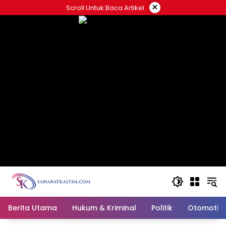
Skip
×
Scroll Untuk Baca Artikel
to
content
Berita Utama
Hukum & Kriminal
Politik
Otomotif