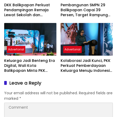
DKK Balikpapan Perkuat
Pembangunan SMPN 29
Pendampingan Remaja
Balikpapan Capai 39
Lewat Sekolah dan
Persen, Target Rampung
Puskesmas
November 2026
Advertorial
Advertorial
Keluarga Jadi Benteng Era
Kolaborasi Jadi Kunci, PKK
Digital, Wali Kota
Perkuat Pemberdayaan
Balikpapan Minta PKK
Keluarga Menuju Indonesia
Perkuat Literasi dan
Emas 2045
Karakter Generasi Muda
Leave a Reply
Your email address will not be published.
Required fields are
marked
*