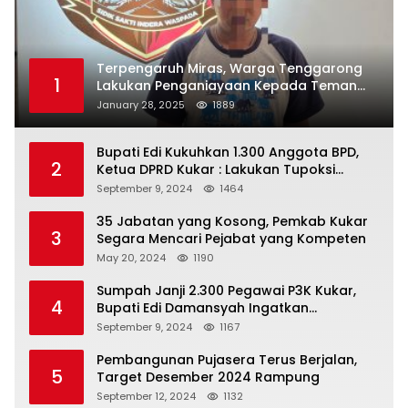
Terpengaruh Miras, Warga Tenggarong
1
Lakukan Penganiayaan Kepada Teman
Sendiri
January 28, 2025
1889
Bupati Edi Kukuhkan 1.300 Anggota BPD,
2
Ketua DPRD Kukar : Lakukan Tupoksi
Dengan Baik Untuk Wujudkan
September 9, 2024
1464
Pembangunan Secara Merata
35 Jabatan yang Kosong, Pemkab Kukar
3
Segara Mencari Pejabat yang Kompeten
May 20, 2024
1190
Sumpah Janji 2.300 Pegawai P3K Kukar,
4
Bupati Edi Damansyah Ingatkan
Tanggung Jawab Baru
September 9, 2024
1167
Pembangunan Pujasera Terus Berjalan,
5
Target Desember 2024 Rampung
September 12, 2024
1132