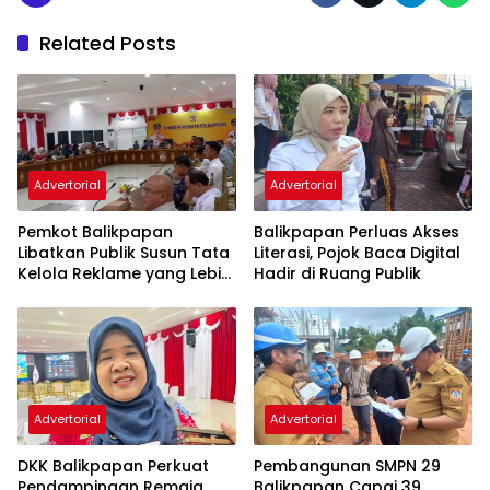
Related Posts
Advertorial
Advertorial
Pemkot Balikpapan
Balikpapan Perluas Akses
Libatkan Publik Susun Tata
Literasi, Pojok Baca Digital
Kelola Reklame yang Lebih
Hadir di Ruang Publik
Tertib dan Modern
Advertorial
Advertorial
DKK Balikpapan Perkuat
Pembangunan SMPN 29
Pendampingan Remaja
Balikpapan Capai 39