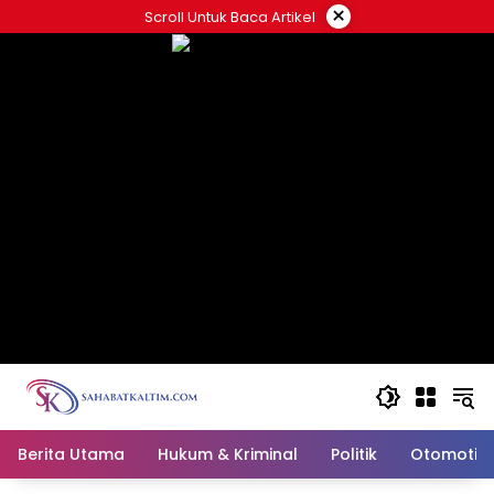
Skip
×
Scroll Untuk Baca Artikel
to
content
Berita Utama
Hukum & Kriminal
Politik
Otomotif