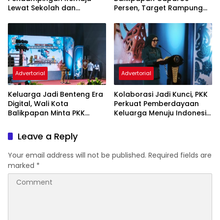
Lewat Sekolah dan
Persen, Target Rampung
Puskesmas
November 2026
Advertorial
Advertorial
Keluarga Jadi Benteng Era
Kolaborasi Jadi Kunci, PKK
Digital, Wali Kota
Perkuat Pemberdayaan
Balikpapan Minta PKK
Keluarga Menuju Indonesia
Perkuat Literasi dan
Emas 2045
Karakter Generasi Muda
Leave a Reply
Your email address will not be published.
Required fields are
marked
*