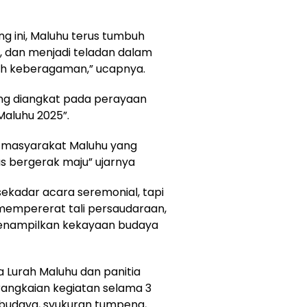
g ini, Maluhu terus tumbuh
, dan menjadi teladan dalam
h keberagaman,” ucapnya.
ng diangkat pada perayaan
Maluhu 2025”.
 masyarakat Maluhu yang
us bergerak maju” ujarnya
sekadar acara seremonial, tapi
empererat tali persaudaraan,
enampilkan kekayaan budaya
 Lurah Maluhu dan panitia
rangkaian kegiatan selama 3
budaya, syukuran tumpeng,