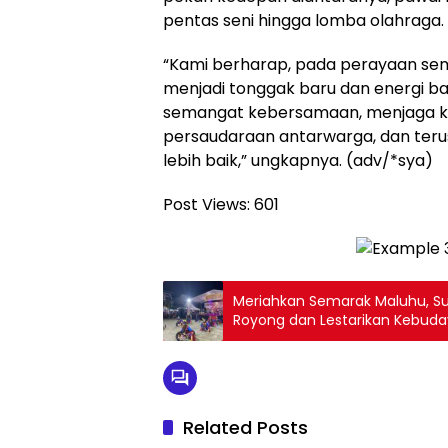
pentas seni hingga lomba olahraga.
“Kami berharap, pada perayaan sem
menjadi tonggak baru dan energi 
semangat kebersamaan, menjaga 
persaudaraan antarwarga, dan te
lebih baik,” ungkapnya. (adv/*sya)
Post Views:
601
Meriahkan Semarak Maluhu, S
Royong dan Lestarikan Kebud
Related Posts