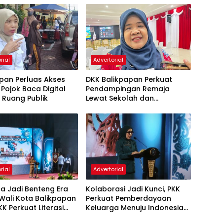
rial
Advertorial
pan Perluas Akses
DKK Balikpapan Perkuat
, Pojok Baca Digital
Pendampingan Remaja
i Ruang Publik
Lewat Sekolah dan
Puskesmas
rial
Advertorial
a Jadi Benteng Era
Kolaborasi Jadi Kunci, PKK
, Wali Kota Balikpapan
Perkuat Pemberdayaan
KK Perkuat Literasi
Keluarga Menuju Indonesia
rakter Generasi Muda
Emas 2045