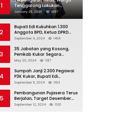
Terpengaruh Miras, Warga
1
Tenggarong Lakukan
Penganiayaan Kepada
January 28, 2025
1887
Teman Sendiri
Bupati Edi Kukuhkan 1.300
2
Anggota BPD, Ketua DPRD
Kukar : Lakukan Tupoksi
September 9, 2024
1459
Dengan Baik Untuk Wujudkan
Pembangunan Secara Merata
35 Jabatan yang Kosong,
3
Pemkab Kukar Segara
Mencari Pejabat yang
May 20, 2024
1187
Kompeten
Sumpah Janji 2.300 Pegawai
4
P3K Kukar, Bupati Edi
Damansyah Ingatkan
September 9, 2024
1163
Tanggung Jawab Baru
Pembangunan Pujasera Terus
5
Berjalan, Target Desember
2024 Rampung
September 12, 2024
1130