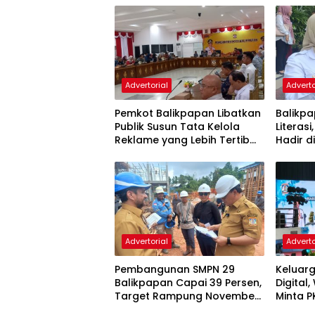
Advertorial
Adverto
Pemkot Balikpapan Libatkan
Balikpa
Publik Susun Tata Kelola
Literasi
Reklame yang Lebih Tertib
Hadir d
dan Modern
Advertorial
Adverto
Pembangunan SMPN 29
Keluarg
Balikpapan Capai 39 Persen,
Digital
Target Rampung November
Minta P
2026
dan Ka