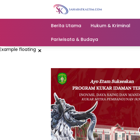
Skip
to
content
Berita Utama
Hukum & Kriminal
Pariwisata & Budaya
×