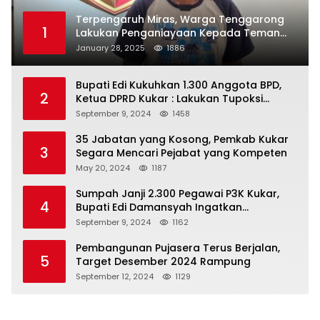
Terpengaruh Miras, Warga Tenggarong
1
Lakukan Penganiayaan Kepada Teman
Sendiri
January 28, 2025
1886
Bupati Edi Kukuhkan 1.300 Anggota BPD,
2
Ketua DPRD Kukar : Lakukan Tupoksi
Dengan Baik Untuk Wujudkan
September 9, 2024
1458
Pembangunan Secara Merata
35 Jabatan yang Kosong, Pemkab Kukar
3
Segara Mencari Pejabat yang Kompeten
May 20, 2024
1187
Sumpah Janji 2.300 Pegawai P3K Kukar,
4
Bupati Edi Damansyah Ingatkan
Tanggung Jawab Baru
September 9, 2024
1162
Pembangunan Pujasera Terus Berjalan,
5
Target Desember 2024 Rampung
September 12, 2024
1129