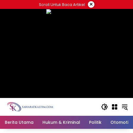
Skip
×
Scroll Untuk Baca Artikel
to
content
Berita Utama
Hukum & Kriminal
Politik
Otomotif