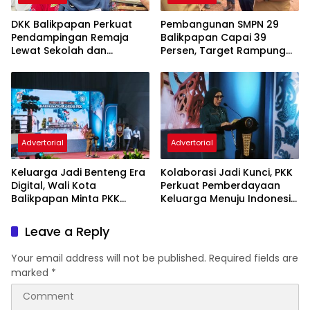
DKK Balikpapan Perkuat
Pembangunan SMPN 29
Pendampingan Remaja
Balikpapan Capai 39
Lewat Sekolah dan
Persen, Target Rampung
Puskesmas
November 2026
Advertorial
Advertorial
Keluarga Jadi Benteng Era
Kolaborasi Jadi Kunci, PKK
Digital, Wali Kota
Perkuat Pemberdayaan
Balikpapan Minta PKK
Keluarga Menuju Indonesia
Perkuat Literasi dan
Emas 2045
Karakter Generasi Muda
Leave a Reply
Your email address will not be published.
Required fields are
marked
*