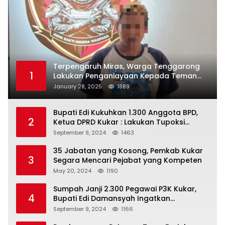
Terpengaruh Miras, Warga Tenggarong
1
Lakukan Penganiayaan Kepada Teman
Sendiri
January 28, 2025
1889
Bupati Edi Kukuhkan 1.300 Anggota BPD,
2
Ketua DPRD Kukar : Lakukan Tupoksi
Dengan Baik Untuk Wujudkan
September 9, 2024
1463
Pembangunan Secara Merata
35 Jabatan yang Kosong, Pemkab Kukar
3
Segara Mencari Pejabat yang Kompeten
May 20, 2024
1190
Sumpah Janji 2.300 Pegawai P3K Kukar,
4
Bupati Edi Damansyah Ingatkan
Tanggung Jawab Baru
September 9, 2024
1166