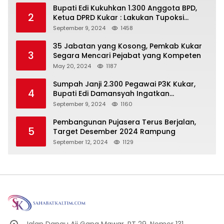
Bupati Edi Kukuhkan 1.300 Anggota BPD,
2
Ketua DPRD Kukar : Lakukan Tupoksi
Dengan Baik Untuk Wujudkan
September 9, 2024
1458
Pembangunan Secara Merata
35 Jabatan yang Kosong, Pemkab Kukar
3
Segara Mencari Pejabat yang Kompeten
May 20, 2024
1187
Sumpah Janji 2.300 Pegawai P3K Kukar,
4
Bupati Edi Damansyah Ingatkan
Tanggung Jawab Baru
September 9, 2024
1160
Pembangunan Pujasera Terus Berjalan,
5
Target Desember 2024 Rampung
September 12, 2024
1129
Jalan Danau Aji Gang Mawar, RT 29, Nomor 131,