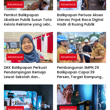
Advertorial
Advertorial
Pemkot Balikpapan
Balikpapan Perluas Akses
Libatkan Publik Susun Tata
Literasi, Pojok Baca Digital
Kelola Reklame yang Lebih
Hadir di Ruang Publik
Tertib dan Modern
Advertorial
Advertorial
DKK Balikpapan Perkuat
Pembangunan SMPN 29
Pendampingan Remaja
Balikpapan Capai 39
Lewat Sekolah dan
Persen, Target Rampung
Puskesmas
November 2026
Advertorial
Advertorial