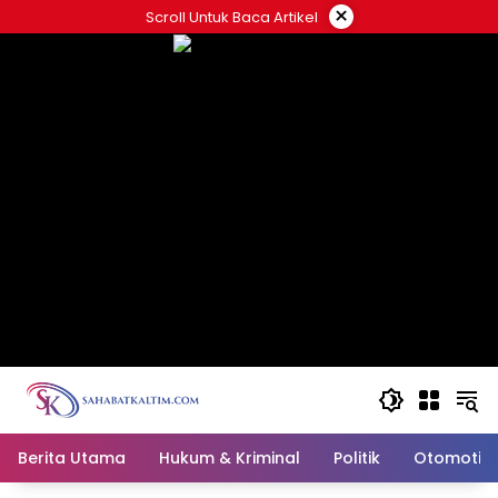
Skip
×
Scroll Untuk Baca Artikel
to
content
Berita Utama
Hukum & Kriminal
Politik
Otomotif