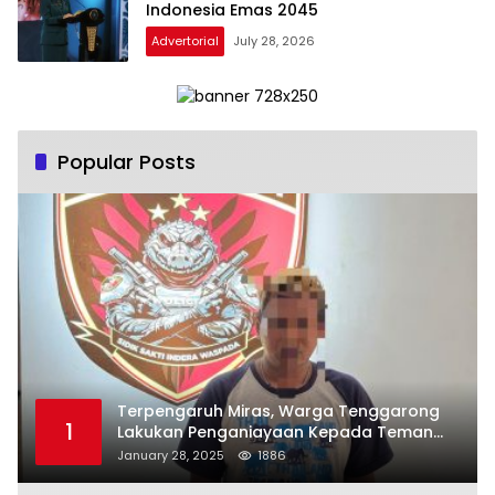
Indonesia Emas 2045
Advertorial
July 28, 2026
Popular Posts
Terpengaruh Miras, Warga Tenggarong
1
Lakukan Penganiayaan Kepada Teman
Sendiri
January 28, 2025
1886