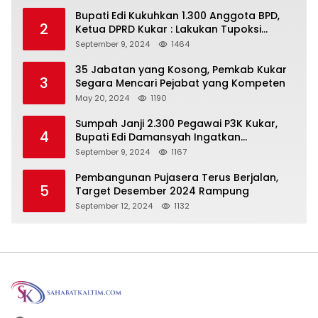
Bupati Edi Kukuhkan 1.300 Anggota BPD,
2
Ketua DPRD Kukar : Lakukan Tupoksi
Dengan Baik Untuk Wujudkan
September 9, 2024
1464
Pembangunan Secara Merata
35 Jabatan yang Kosong, Pemkab Kukar
3
Segara Mencari Pejabat yang Kompeten
May 20, 2024
1190
Sumpah Janji 2.300 Pegawai P3K Kukar,
4
Bupati Edi Damansyah Ingatkan
Tanggung Jawab Baru
September 9, 2024
1167
Pembangunan Pujasera Terus Berjalan,
5
Target Desember 2024 Rampung
September 12, 2024
1132