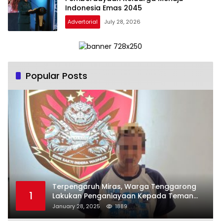
Indonesia Emas 2045
Advertorial
July 28, 2026
Popular Posts
Terpengaruh Miras, Warga Tenggarong
1
Lakukan Penganiayaan Kepada Teman
Sendiri
January 28, 2025
1889