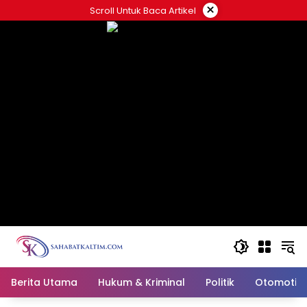
Skip
×
Scroll Untuk Baca Artikel
to
content
Berita Utama
Hukum & Kriminal
Politik
Otomotif