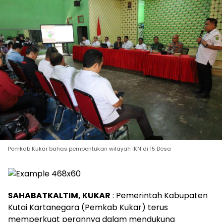
Pemkab Kukar bahas pembentukan wilayah IKN di 15 Desa
SAHABATKALTIM, KUKAR
: Pemerintah Kabupaten
Kutai Kartanegara (Pemkab Kukar) terus
memperkuat perannya dalam mendukung