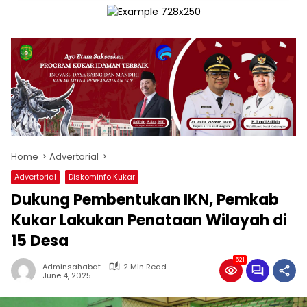
Home
Advertorial
Advertorial
Diskominfo Kukar
Dukung Pembentukan IKN, Pemkab
Kukar Lakukan Penataan Wilayah di
15 Desa
521
Adminsahabat
2 Min Read
June 4, 2025