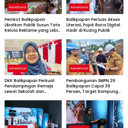
Advertorial
Advertorial
Pemkot Balikpapan
Balikpapan Perluas Akses
Libatkan Publik Susun Tata
Literasi, Pojok Baca Digital
Kelola Reklame yang Lebih
Hadir di Ruang Publik
Tertib dan Modern
Advertorial
Advertorial
DKK Balikpapan Perkuat
Pembangunan SMPN 29
Pendampingan Remaja
Balikpapan Capai 39
Lewat Sekolah dan
Persen, Target Rampung
Puskesmas
November 2026