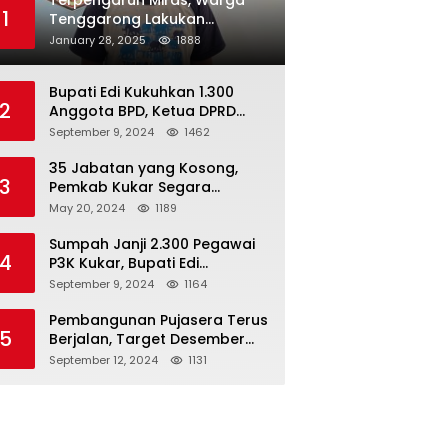
Terpengaruh Miras, Warga
1
Tenggarong Lakukan
Penganiayaan Kepada
January 28, 2025
1888
Teman Sendiri
Bupati Edi Kukuhkan 1.300
2
Anggota BPD, Ketua DPRD
Kukar : Lakukan Tupoksi
September 9, 2024
1462
Dengan Baik Untuk Wujudkan
Pembangunan Secara Merata
35 Jabatan yang Kosong,
3
Pemkab Kukar Segara
Mencari Pejabat yang
May 20, 2024
1189
Kompeten
Sumpah Janji 2.300 Pegawai
4
P3K Kukar, Bupati Edi
Damansyah Ingatkan
September 9, 2024
1164
Tanggung Jawab Baru
Pembangunan Pujasera Terus
5
Berjalan, Target Desember
2024 Rampung
September 12, 2024
1131