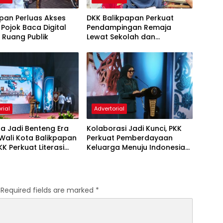
pan Perluas Akses
DKK Balikpapan Perkuat
, Pojok Baca Digital
Pendampingan Remaja
i Ruang Publik
Lewat Sekolah dan
Puskesmas
rial
Advertorial
a Jadi Benteng Era
Kolaborasi Jadi Kunci, PKK
, Wali Kota Balikpapan
Perkuat Pemberdayaan
KK Perkuat Literasi
Keluarga Menuju Indonesia
rakter Generasi Muda
Emas 2045
Required fields are marked
*