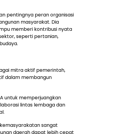
n pentingnya peran organisasi
gunan masyarakat. Dia
pu memberi kontribusi nyata
ktor, seperti pertanian,
 budaya.
gai mitra aktif pemerintah,
olutif dalam membangun
ARA untuk memperjuangkan
laborasi lintas lembaga dan
l.
si kemasyarakatan sangat
nan daerah dapat lebih cepat