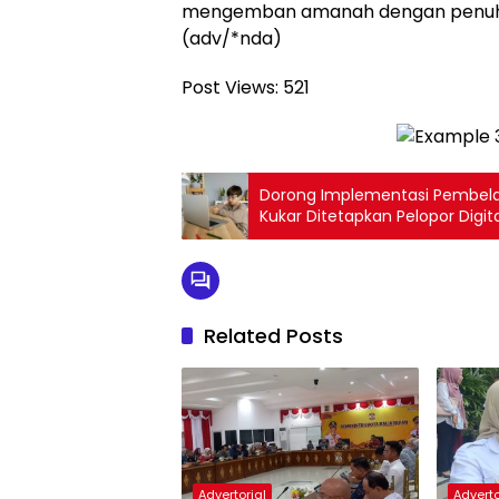
mengemban amanah dengan penuh t
(adv/*nda)
Post Views:
521
Dorong Implementasi Pembelaj
Kukar Ditetapkan Pelopor Digit
Related Posts
Advertorial
Adverto