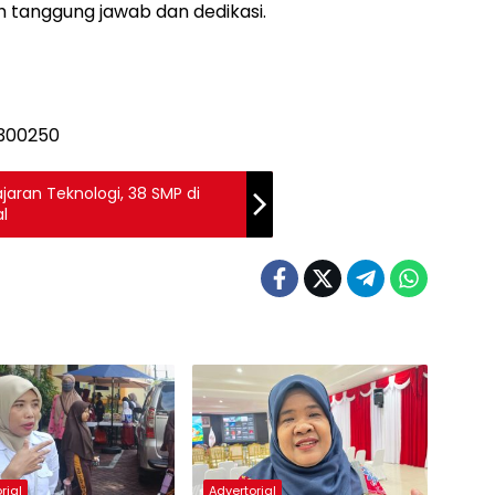
anggung jawab dan dedikasi.
aran Teknologi, 38 SMP di
al
rial
Advertorial