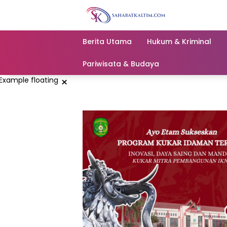
Skip
to
content
Berita Utama
Hukum & Kriminal
Pariwisata & Budaya
×