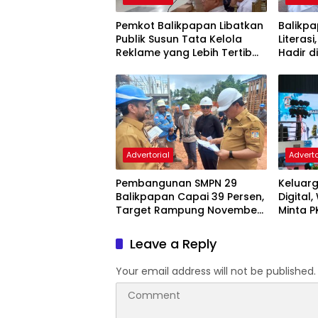
Pemkot Balikpapan Libatkan
Balikpa
Publik Susun Tata Kelola
Literasi
Reklame yang Lebih Tertib
Hadir d
dan Modern
Advertorial
Adverto
Pembangunan SMPN 29
Keluarg
Balikpapan Capai 39 Persen,
Digital
Target Rampung November
Minta P
2026
dan Ka
Leave a Reply
Your email address will not be published.