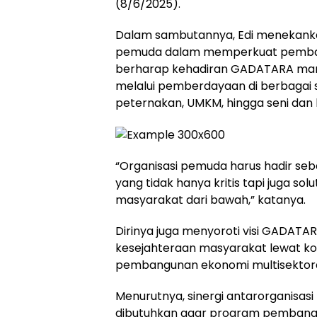
(8/6/2025).
Dalam sambutannya, Edi menekanka
pemuda dalam memperkuat pemban
berharap kehadiran GADATARA mam
melalui pemberdayaan di berbagai se
peternakan, UMKM, hingga seni dan
“Organisasi pemuda harus hadir seba
yang tidak hanya kritis tapi juga s
masyarakat dari bawah,” katanya.
Dirinya juga menyoroti visi GADAT
kesejahteraan masyarakat lewat ko
pembangunan ekonomi multisektora
Menurutnya, sinergi antarorganisa
dibutuhkan agar program pembangu