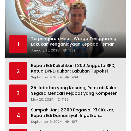
Terpengaruh Miras, Warga Tenggarong
1
Lakukan Penganiayaan Kepada Teman
Sendiri
January 28, 2025
1889
Bupati Edi Kukuhkan 1.300 Anggota BPD,
2
Ketua DPRD Kukar : Lakukan Tupoksi
Dengan Baik Untuk Wujudkan
September 9, 2024
1464
Pembangunan Secara Merata
35 Jabatan yang Kosong, Pemkab Kukar
3
Segara Mencari Pejabat yang Kompeten
May 20, 2024
1190
Sumpah Janji 2.300 Pegawai P3K Kukar,
4
Bupati Edi Damansyah Ingatkan
Tanggung Jawab Baru
September 9, 2024
1167