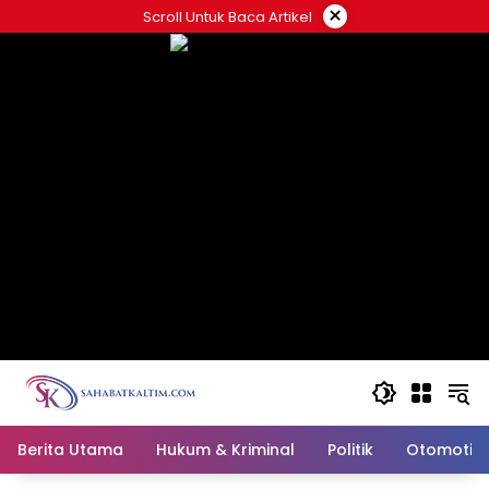
Skip
×
Scroll Untuk Baca Artikel
to
content
Berita Utama
Hukum & Kriminal
Politik
Otomotif