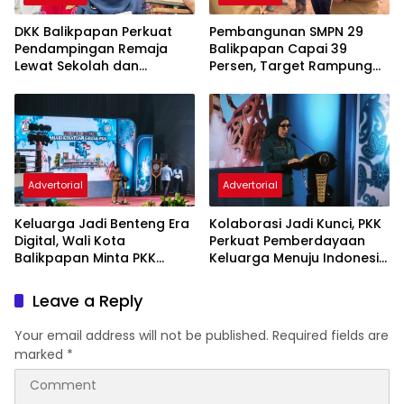
DKK Balikpapan Perkuat
Pembangunan SMPN 29
Pendampingan Remaja
Balikpapan Capai 39
Lewat Sekolah dan
Persen, Target Rampung
Puskesmas
November 2026
Advertorial
Advertorial
Keluarga Jadi Benteng Era
Kolaborasi Jadi Kunci, PKK
Digital, Wali Kota
Perkuat Pemberdayaan
Balikpapan Minta PKK
Keluarga Menuju Indonesia
Perkuat Literasi dan
Emas 2045
Karakter Generasi Muda
Leave a Reply
Your email address will not be published.
Required fields are
marked
*