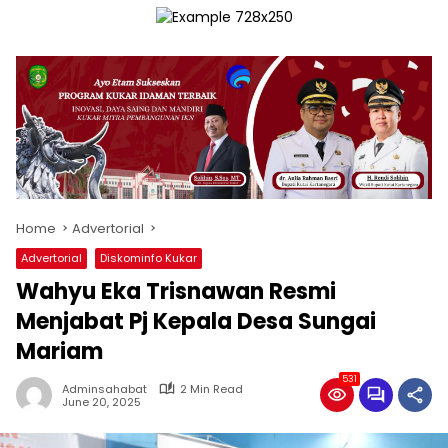
Home
Advertorial
Advertorial
Diskominfo Kukar
Wahyu Eka Trisnawan Resmi
Menjabat Pj Kepala Desa Sungai
Mariam
531
Adminsahabat
2 Min Read
June 20, 2025