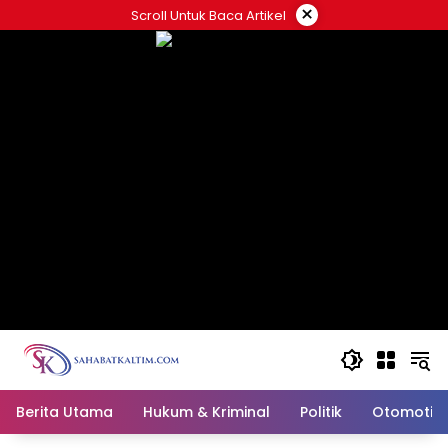
Skip
×
Scroll Untuk Baca Artikel
to
content
Berita Utama
Hukum & Kriminal
Politik
Otomotif