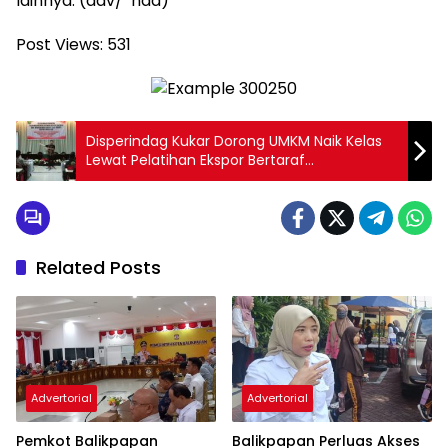
lainnya. (adv/*nda)
Post Views:
531
Disperindag Kukar Dorong UMKM Naik Kelas
Lewat Pelatihan Ekspor Bertaraf
Internasional
Related Posts
Advertorial
Advertorial
Pemkot Balikpapan
Balikpapan Perluas Akses