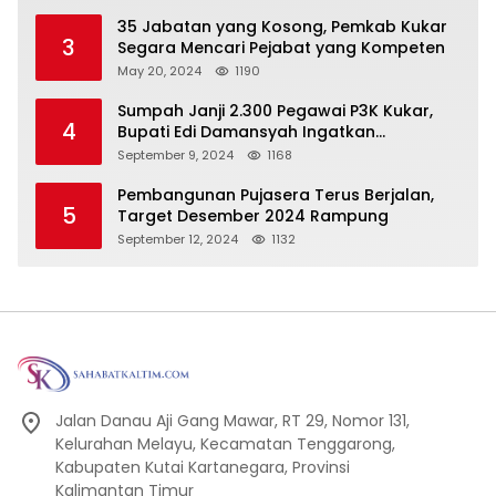
Pembangunan Secara Merata
35 Jabatan yang Kosong, Pemkab Kukar
3
Segara Mencari Pejabat yang Kompeten
May 20, 2024
1190
Sumpah Janji 2.300 Pegawai P3K Kukar,
4
Bupati Edi Damansyah Ingatkan
Tanggung Jawab Baru
September 9, 2024
1168
Pembangunan Pujasera Terus Berjalan,
5
Target Desember 2024 Rampung
September 12, 2024
1132
Jalan Danau Aji Gang Mawar, RT 29, Nomor 131,
Kelurahan Melayu, Kecamatan Tenggarong,
Kabupaten Kutai Kartanegara, Provinsi
Kalimantan Timur