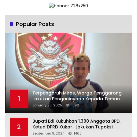
Popular Posts
Terpengaruh Miras, Warga Tenggarong
1
Lakukan Penganiayaan Kepada Teman
Sendiri
January 28, 2025
1890
Bupati Edi Kukuhkan 1.300 Anggota BPD,
2
Ketua DPRD Kukar : Lakukan Tupoksi
Dengan Baik Untuk Wujudkan
September 9, 2024
1465