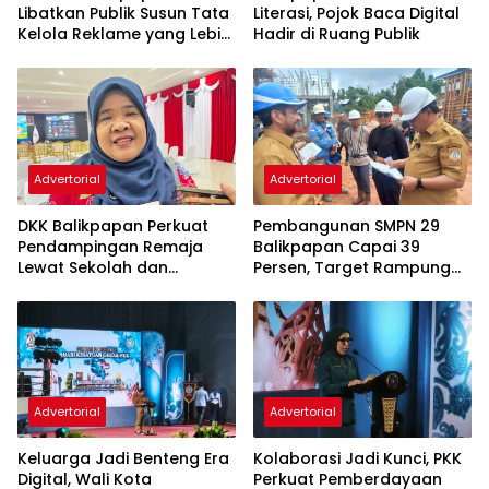
Libatkan Publik Susun Tata
Literasi, Pojok Baca Digital
Kelola Reklame yang Lebih
Hadir di Ruang Publik
Tertib dan Modern
Advertorial
Advertorial
DKK Balikpapan Perkuat
Pembangunan SMPN 29
Pendampingan Remaja
Balikpapan Capai 39
Lewat Sekolah dan
Persen, Target Rampung
Puskesmas
November 2026
Advertorial
Advertorial
Keluarga Jadi Benteng Era
Kolaborasi Jadi Kunci, PKK
Digital, Wali Kota
Perkuat Pemberdayaan