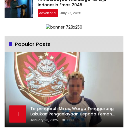
Indonesia Emas 2045
Advertorial
July 28, 2026
Popular Posts
Terpengaruh Miras, Warga Tenggarong
1
Lakukan Penganiayaan Kepada Teman
Sendiri
January 28, 2025
1889