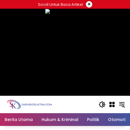
Skip
×
Scroll Untuk Baca Artikel
to
content
Berita Utama
Hukum & Kriminal
Politik
Otomotif