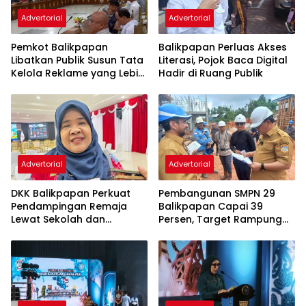
Advertorial
Advertorial
Pemkot Balikpapan
Balikpapan Perluas Akses
Libatkan Publik Susun Tata
Literasi, Pojok Baca Digital
Kelola Reklame yang Lebih
Hadir di Ruang Publik
Tertib dan Modern
Advertorial
Advertorial
DKK Balikpapan Perkuat
Pembangunan SMPN 29
Pendampingan Remaja
Balikpapan Capai 39
Lewat Sekolah dan
Persen, Target Rampung
Puskesmas
November 2026