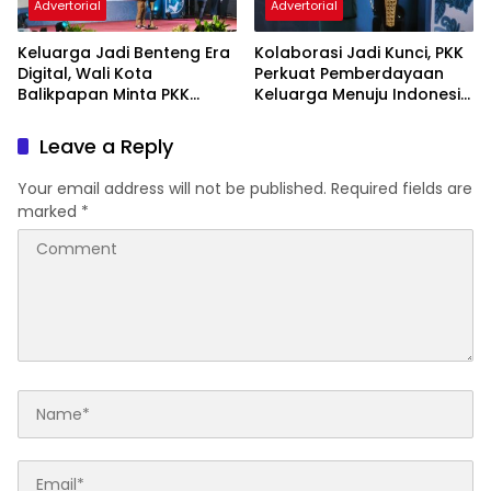
Advertorial
Advertorial
Keluarga Jadi Benteng Era
Kolaborasi Jadi Kunci, PKK
Digital, Wali Kota
Perkuat Pemberdayaan
Balikpapan Minta PKK
Keluarga Menuju Indonesia
Perkuat Literasi dan
Emas 2045
Karakter Generasi Muda
Leave a Reply
Your email address will not be published.
Required fields are
marked
*