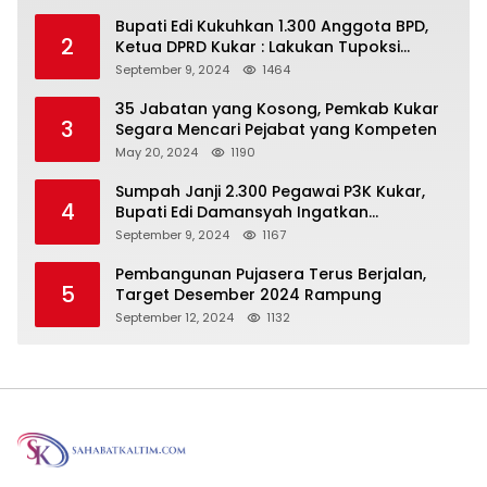
Bupati Edi Kukuhkan 1.300 Anggota BPD,
2
Ketua DPRD Kukar : Lakukan Tupoksi
Dengan Baik Untuk Wujudkan
September 9, 2024
1464
Pembangunan Secara Merata
35 Jabatan yang Kosong, Pemkab Kukar
3
Segara Mencari Pejabat yang Kompeten
May 20, 2024
1190
Sumpah Janji 2.300 Pegawai P3K Kukar,
4
Bupati Edi Damansyah Ingatkan
Tanggung Jawab Baru
September 9, 2024
1167
Pembangunan Pujasera Terus Berjalan,
5
Target Desember 2024 Rampung
September 12, 2024
1132