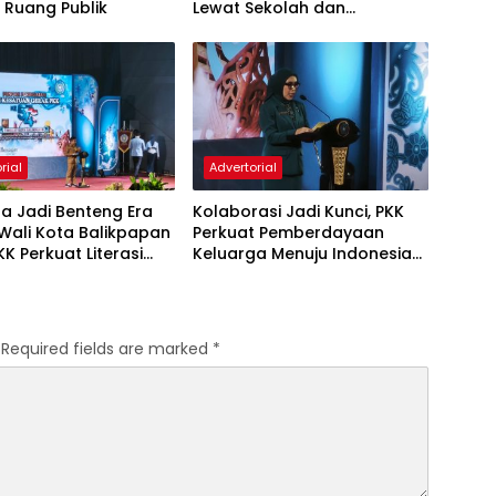
i Ruang Publik
Lewat Sekolah dan
Puskesmas
rial
Advertorial
a Jadi Benteng Era
Kolaborasi Jadi Kunci, PKK
, Wali Kota Balikpapan
Perkuat Pemberdayaan
KK Perkuat Literasi
Keluarga Menuju Indonesia
rakter Generasi Muda
Emas 2045
Required fields are marked
*