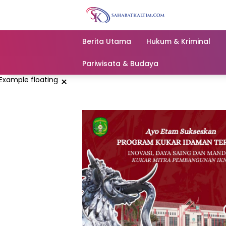
Skip
to
content
Berita Utama
Hukum & Kriminal
Pariwisata & Budaya
×