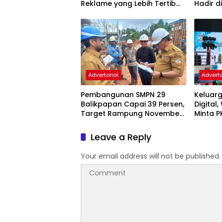
Reklame yang Lebih Tertib
Hadir d
dan Modern
Advertorial
Adverto
Pembangunan SMPN 29
Keluarg
Balikpapan Capai 39 Persen,
Digital
Target Rampung November
Minta P
2026
dan Ka
Leave a Reply
Your email address will not be published.