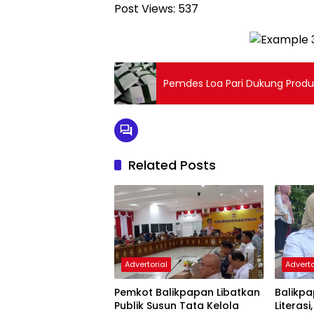
Post Views:
537
Pemdes Loa Pari Dukung Produ
Related Posts
Advertorial
Adverto
Pemkot Balikpapan Libatkan
Balikpa
Publik Susun Tata Kelola
Literasi