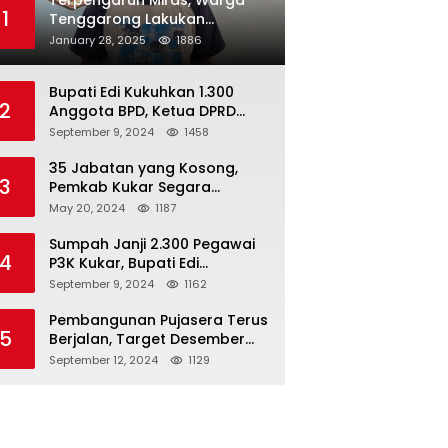
Terpengaruh Miras, Warga
1
Tenggarong Lakukan
Penganiayaan Kepada
January 28, 2025
1886
Teman Sendiri
Bupati Edi Kukuhkan 1.300
2
Anggota BPD, Ketua DPRD
Kukar : Lakukan Tupoksi
September 9, 2024
1458
Dengan Baik Untuk Wujudkan
Pembangunan Secara Merata
35 Jabatan yang Kosong,
3
Pemkab Kukar Segara
Mencari Pejabat yang
May 20, 2024
1187
Kompeten
Sumpah Janji 2.300 Pegawai
4
P3K Kukar, Bupati Edi
Damansyah Ingatkan
September 9, 2024
1162
Tanggung Jawab Baru
Pembangunan Pujasera Terus
5
Berjalan, Target Desember
2024 Rampung
September 12, 2024
1129