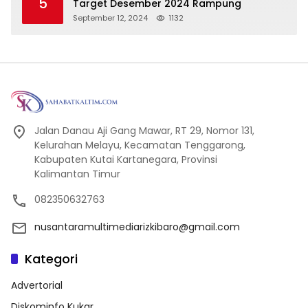
5
Target Desember 2024 Rampung
September 12, 2024
1132
Jalan Danau Aji Gang Mawar, RT 29, Nomor 131,
Kelurahan Melayu, Kecamatan Tenggarong,
Kabupaten Kutai Kartanegara, Provinsi
Kalimantan Timur
082350632763
nusantaramultimediarizkibaro@gmail.com
Kategori
Advertorial
Diskominfo Kukar