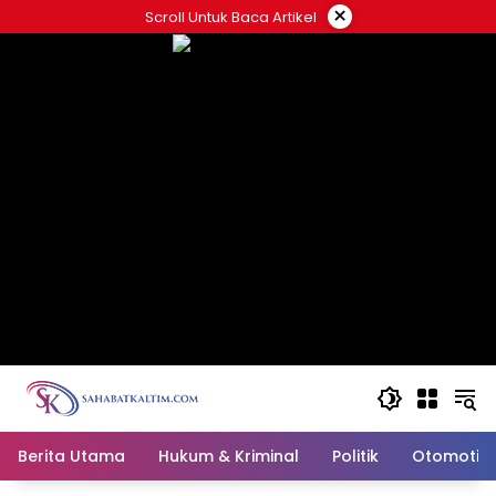
Skip
×
Scroll Untuk Baca Artikel
to
content
Berita Utama
Hukum & Kriminal
Politik
Otomotif