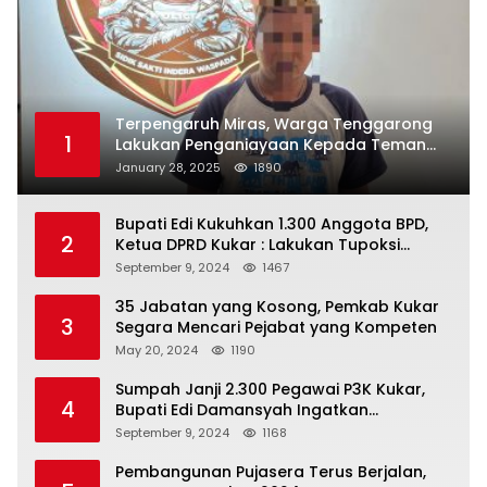
Terpengaruh Miras, Warga Tenggarong
1
Lakukan Penganiayaan Kepada Teman
Sendiri
January 28, 2025
1890
Bupati Edi Kukuhkan 1.300 Anggota BPD,
2
Ketua DPRD Kukar : Lakukan Tupoksi
Dengan Baik Untuk Wujudkan
September 9, 2024
1467
Pembangunan Secara Merata
35 Jabatan yang Kosong, Pemkab Kukar
3
Segara Mencari Pejabat yang Kompeten
May 20, 2024
1190
Sumpah Janji 2.300 Pegawai P3K Kukar,
4
Bupati Edi Damansyah Ingatkan
Tanggung Jawab Baru
September 9, 2024
1168
Pembangunan Pujasera Terus Berjalan,