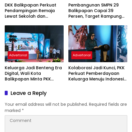
DKK Balikpapan Perkuat
Pembangunan SMPN 29
Pendampingan Remaja
Balikpapan Capai 39
Lewat Sekolah dan
Persen, Target Rampung
Puskesmas
November 2026
Advertorial
Advertorial
Keluarga Jadi Benteng Era
Kolaborasi Jadi Kunci, PKK
Digital, Wali Kota
Perkuat Pemberdayaan
Balikpapan Minta PKK
Keluarga Menuju Indonesia
Perkuat Literasi dan
Emas 2045
Karakter Generasi Muda
Leave a Reply
Your email address will not be published.
Required fields are
marked
*