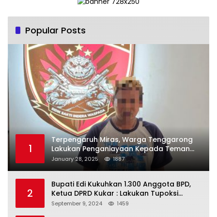
Popular Posts
Terpengaruh Miras, Warga Tenggarong
1
Lakukan Penganiayaan Kepada Teman
Sendiri
January 28, 2025
1887
Bupati Edi Kukuhkan 1.300 Anggota BPD,
2
Ketua DPRD Kukar : Lakukan Tupoksi
Dengan Baik Untuk Wujudkan
September 9, 2024
1459
Pembangunan Secara Merata