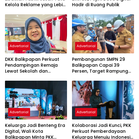
Kelola Reklame yang Lebih
Hadir di Ruang Publik
Tertib dan Modern
Advertorial
Advertorial
DKK Balikpapan Perkuat
Pembangunan SMPN 29
Pendampingan Remaja
Balikpapan Capai 39
Lewat Sekolah dan
Persen, Target Rampung
Puskesmas
November 2026
Advertorial
Advertorial
Keluarga Jadi Benteng Era
Kolaborasi Jadi Kunci, PKK
Digital, Wali Kota
Perkuat Pemberdayaan
Balikpapan Minta PKK
Keluarga Menuju Indonesia