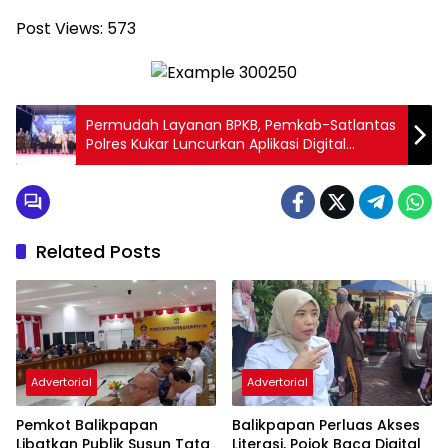
Post Views:
573
Permudah Layanan BPKB, Pemkab-Satlantas
Polres Kukar Luncurkan Aplikasi Digital
“Pantau BPKB Etam”
Related Posts
Advertorial
Advertorial
Pemkot Balikpapan
Balikpapan Perluas Akses
Libatkan Publik Susun Tata
Literasi, Pojok Baca Digital