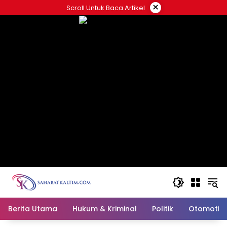
Skip
×
Scroll Untuk Baca Artikel
to
content
Berita Utama
Hukum & Kriminal
Politik
Otomotif