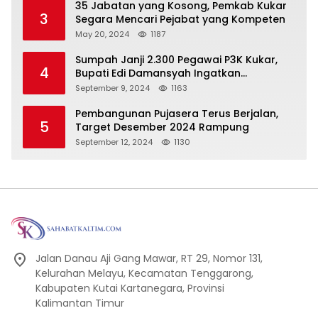
35 Jabatan yang Kosong, Pemkab Kukar
3
Segara Mencari Pejabat yang Kompeten
May 20, 2024
1187
Sumpah Janji 2.300 Pegawai P3K Kukar,
4
Bupati Edi Damansyah Ingatkan
Tanggung Jawab Baru
September 9, 2024
1163
Pembangunan Pujasera Terus Berjalan,
5
Target Desember 2024 Rampung
September 12, 2024
1130
Jalan Danau Aji Gang Mawar, RT 29, Nomor 131,
Kelurahan Melayu, Kecamatan Tenggarong,
Kabupaten Kutai Kartanegara, Provinsi
Kalimantan Timur