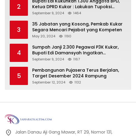
Bupati Edi Kukuhkan 1.300 Anggota BPD,
2
Ketua DPRD Kukar : Lakukan Tupoksi
Dengan Baik Untuk Wujudkan
September 9, 2024
1464
Pembangunan Secara Merata
35 Jabatan yang Kosong, Pemkab Kukar
3
Segara Mencari Pejabat yang Kompeten
May 20, 2024
1190
Sumpah Janji 2.300 Pegawai P3K Kukar,
4
Bupati Edi Damansyah Ingatkan
Tanggung Jawab Baru
September 9, 2024
1167
Pembangunan Pujasera Terus Berjalan,
5
Target Desember 2024 Rampung
September 12, 2024
1132
Jalan Danau Aji Gang Mawar, RT 29, Nomor 131,