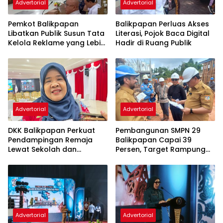
Advertorial
Advertorial
Pemkot Balikpapan
Balikpapan Perluas Akses
Libatkan Publik Susun Tata
Literasi, Pojok Baca Digital
Kelola Reklame yang Lebih
Hadir di Ruang Publik
Tertib dan Modern
Advertorial
Advertorial
DKK Balikpapan Perkuat
Pembangunan SMPN 29
Pendampingan Remaja
Balikpapan Capai 39
Lewat Sekolah dan
Persen, Target Rampung
Puskesmas
November 2026
Advertorial
Advertorial