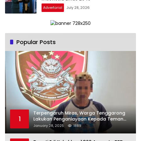
Advertorial
July 28, 2026
Popular Posts
Terpengaruh Miras, Warga Tenggarong
1
Lakukan Penganiayaan Kepada Teman
Sendiri
January 28, 2025
1889