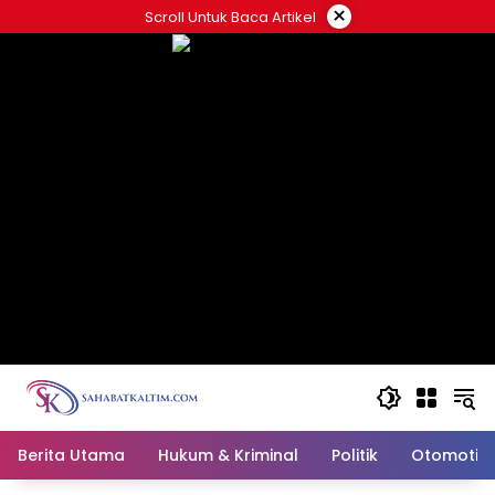
Skip
×
Scroll Untuk Baca Artikel
to
content
Berita Utama
Hukum & Kriminal
Politik
Otomotif