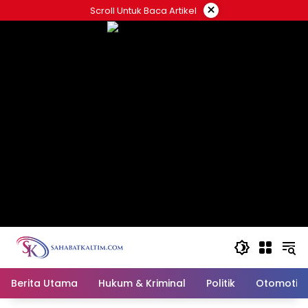
Skip
×
Scroll Untuk Baca Artikel
to
content
Berita Utama
Hukum & Kriminal
Politik
Otomotif