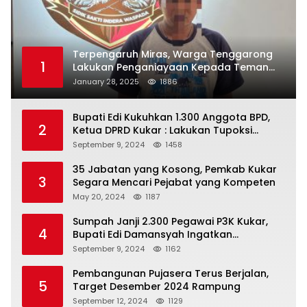
Terpengaruh Miras, Warga Tenggarong
1
Lakukan Penganiayaan Kepada Teman
Sendiri
January 28, 2025
1886
Bupati Edi Kukuhkan 1.300 Anggota BPD,
2
Ketua DPRD Kukar : Lakukan Tupoksi
Dengan Baik Untuk Wujudkan
September 9, 2024
1458
Pembangunan Secara Merata
35 Jabatan yang Kosong, Pemkab Kukar
3
Segara Mencari Pejabat yang Kompeten
May 20, 2024
1187
Sumpah Janji 2.300 Pegawai P3K Kukar,
4
Bupati Edi Damansyah Ingatkan
Tanggung Jawab Baru
September 9, 2024
1162
Pembangunan Pujasera Terus Berjalan,
5
Target Desember 2024 Rampung
September 12, 2024
1129