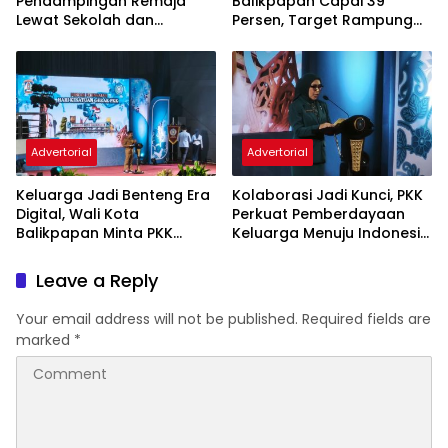
Pendampingan Remaja
Balikpapan Capai 39
Lewat Sekolah dan
Persen, Target Rampung
Puskesmas
November 2026
Advertorial
Advertorial
Keluarga Jadi Benteng Era
Kolaborasi Jadi Kunci, PKK
Digital, Wali Kota
Perkuat Pemberdayaan
Balikpapan Minta PKK
Keluarga Menuju Indonesia
Perkuat Literasi dan
Emas 2045
Karakter Generasi Muda
Leave a Reply
Your email address will not be published.
Required fields are
marked
*