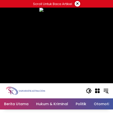
Skip
×
Scroll Untuk Baca Artikel
to
content
Berita Utama
Hukum & Kriminal
Politik
Otomotif