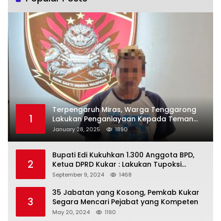
Terpengaruh Miras, Warga Tenggarong
1
Lakukan Penganiayaan Kepada Teman
Sendiri
January 28, 2025
1890
Bupati Edi Kukuhkan 1.300 Anggota BPD,
2
Ketua DPRD Kukar : Lakukan Tupoksi
Dengan Baik Untuk Wujudkan
September 9, 2024
1468
Pembangunan Secara Merata
35 Jabatan yang Kosong, Pemkab Kukar
3
Segara Mencari Pejabat yang Kompeten
May 20, 2024
1190