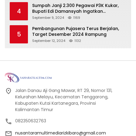
Sumpah Janji 2.300 Pegawai P3K Kukar,
4
Bupati Edi Damansyah Ingatkan
Tanggung Jawab Baru
September 9, 2024
1169
Pembangunan Pujasera Terus Berjalan,
5
Target Desember 2024 Rampung
September 12, 2024
1132
Jalan Danau Aji Gang Mawar, RT 29, Nomor 131,
Kelurahan Melayu, Kecamatan Tenggarong,
Kabupaten Kutai Kartanegara, Provinsi
Kalimantan Timur
082350632763
nusantaramultimediarizkibaro@gmail.com