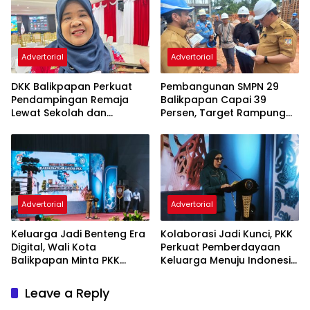
Advertorial
Advertorial
DKK Balikpapan Perkuat
Pembangunan SMPN 29
Pendampingan Remaja
Balikpapan Capai 39
Lewat Sekolah dan
Persen, Target Rampung
Puskesmas
November 2026
Advertorial
Advertorial
Keluarga Jadi Benteng Era
Kolaborasi Jadi Kunci, PKK
Digital, Wali Kota
Perkuat Pemberdayaan
Balikpapan Minta PKK
Keluarga Menuju Indonesia
Perkuat Literasi dan
Emas 2045
Karakter Generasi Muda
Leave a Reply