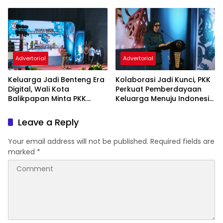
Puskesmas
November 2026
Advertorial
Advertorial
Keluarga Jadi Benteng Era
Kolaborasi Jadi Kunci, PKK
Digital, Wali Kota
Perkuat Pemberdayaan
Balikpapan Minta PKK
Keluarga Menuju Indonesia
Perkuat Literasi dan
Emas 2045
Karakter Generasi Muda
Leave a Reply
Your email address will not be published.
Required fields are
marked
*