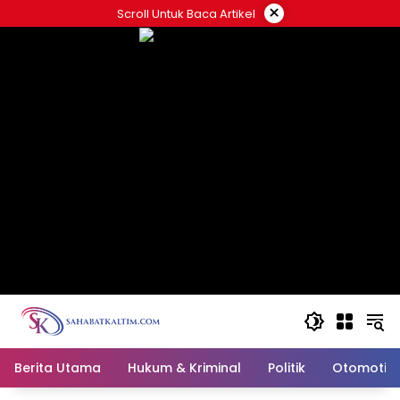
Skip
×
Scroll Untuk Baca Artikel
to
content
Berita Utama
Hukum & Kriminal
Politik
Otomotif