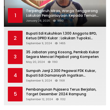
Terpengaruh Miras, Warga Tenggarong
1
Lakukan Penganiayaan Kepada Teman
Sendiri
January 28, 2025
1890
Bupati Edi Kukuhkan 1.300 Anggota BPD,
2
Ketua DPRD Kukar : Lakukan Tupoksi
Dengan Baik Untuk Wujudkan
September 9, 2024
1465
Pembangunan Secara Merata
35 Jabatan yang Kosong, Pemkab Kukar
3
Segara Mencari Pejabat yang Kompeten
May 20, 2024
1190
Sumpah Janji 2.300 Pegawai P3K Kukar,
4
Bupati Edi Damansyah Ingatkan
Tanggung Jawab Baru
September 9, 2024
1168
Pembangunan Pujasera Terus Berjalan,
5
Target Desember 2024 Rampung
September 12, 2024
1132