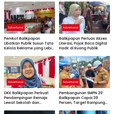
Advertorial
Advertorial
Pemkot Balikpapan
Balikpapan Perluas Akses
Libatkan Publik Susun Tata
Literasi, Pojok Baca Digital
Kelola Reklame yang Lebih
Hadir di Ruang Publik
Tertib dan Modern
Advertorial
Advertorial
DKK Balikpapan Perkuat
Pembangunan SMPN 29
Pendampingan Remaja
Balikpapan Capai 39
Lewat Sekolah dan
Persen, Target Rampung
Puskesmas
November 2026