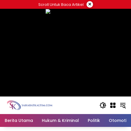
Skip
×
Scroll Untuk Baca Artikel
to
content
Berita Utama
Hukum & Kriminal
Politik
Otomotif