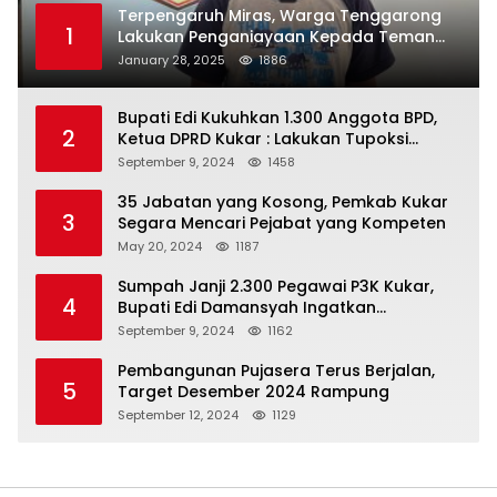
Terpengaruh Miras, Warga Tenggarong
1
Lakukan Penganiayaan Kepada Teman
Sendiri
January 28, 2025
1886
Bupati Edi Kukuhkan 1.300 Anggota BPD,
2
Ketua DPRD Kukar : Lakukan Tupoksi
Dengan Baik Untuk Wujudkan
September 9, 2024
1458
Pembangunan Secara Merata
35 Jabatan yang Kosong, Pemkab Kukar
3
Segara Mencari Pejabat yang Kompeten
May 20, 2024
1187
Sumpah Janji 2.300 Pegawai P3K Kukar,
4
Bupati Edi Damansyah Ingatkan
Tanggung Jawab Baru
September 9, 2024
1162
Pembangunan Pujasera Terus Berjalan,
5
Target Desember 2024 Rampung
September 12, 2024
1129