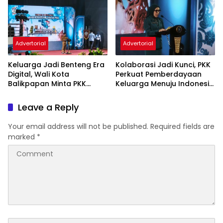
Advertorial
Advertorial
Keluarga Jadi Benteng Era
Kolaborasi Jadi Kunci, PKK
Digital, Wali Kota
Perkuat Pemberdayaan
Balikpapan Minta PKK
Keluarga Menuju Indonesia
Perkuat Literasi dan
Emas 2045
Karakter Generasi Muda
Leave a Reply
Your email address will not be published.
Required fields are
marked
*