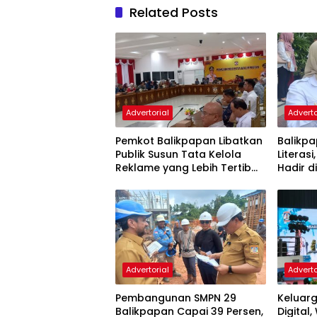
Related Posts
Advertorial
Adverto
Pemkot Balikpapan Libatkan
Balikpa
Publik Susun Tata Kelola
Literasi
Reklame yang Lebih Tertib
Hadir d
dan Modern
Advertorial
Adverto
Pembangunan SMPN 29
Keluarg
Balikpapan Capai 39 Persen,
Digital