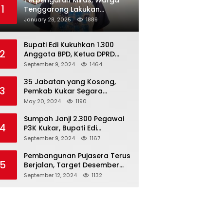
Terpengaruh Miras, Warga
1
Tenggarong Lakukan
Penganiayaan Kepada
January 28, 2025
1889
Teman Sendiri
Bupati Edi Kukuhkan 1.300
2
Anggota BPD, Ketua DPRD
Kukar : Lakukan Tupoksi
September 9, 2024
1464
Dengan Baik Untuk Wujudkan
Pembangunan Secara Merata
35 Jabatan yang Kosong,
3
Pemkab Kukar Segara
Mencari Pejabat yang
May 20, 2024
1190
Kompeten
Sumpah Janji 2.300 Pegawai
4
P3K Kukar, Bupati Edi
Damansyah Ingatkan
September 9, 2024
1167
Tanggung Jawab Baru
Pembangunan Pujasera Terus
5
Berjalan, Target Desember
2024 Rampung
September 12, 2024
1132