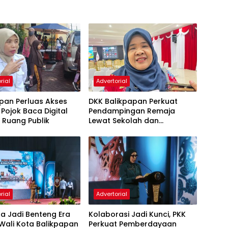
rial
Advertorial
pan Perluas Akses
DKK Balikpapan Perkuat
, Pojok Baca Digital
Pendampingan Remaja
i Ruang Publik
Lewat Sekolah dan
Puskesmas
rial
Advertorial
a Jadi Benteng Era
Kolaborasi Jadi Kunci, PKK
, Wali Kota Balikpapan
Perkuat Pemberdayaan