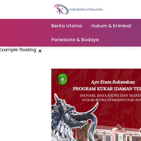
Skip
to
content
Berita Utama
Hukum & Kriminal
Pariwisata & Budaya
×