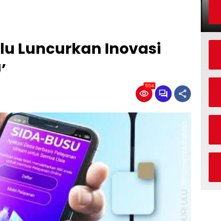
lu Luncurkan Inovasi
’
554