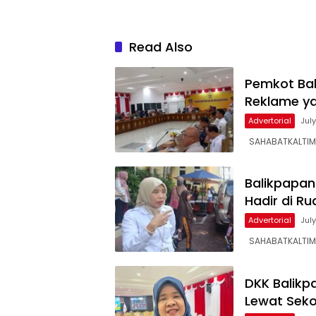
Read Also
Pemkot Bal
Reklame ya
Advertorial
Jul
SAHABATKALTIM, 
Balikpapan 
Hadir di Ru
Advertorial
Jul
SAHABATKALTIM, 
DKK Balik
Lewat Sek